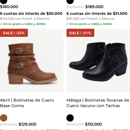
$
180.000
$
189.000
$
205.000
6 cuotas sin interés de $30.000
6 cuotas sin interés de $31.500
$144.000 con Transf. o Efectivo
$151.200 con Transf. o Efectivo
✓ Envío gratis a CABA y AMBA
✓ Envío gratis a CABA y AMBA
SALE | -32%
SALE | -31%
Abril | Botinetas de Cuero
Málaga | Botinetas Texanas de
Base Goma
Cuero Vacuno con Tachas
$
129.000
$
110.000
$
190.000
$
160.000