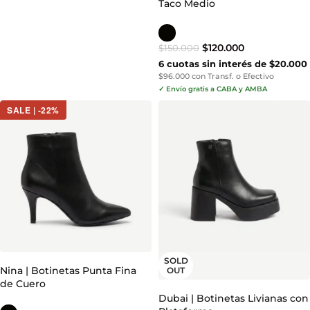
Taco Medio
$
120.000
$
150.000
6 cuotas sin interés de $20.000
$96.000 con Transf. o Efectivo
✓ Envío gratis a CABA y AMBA
SALE | -22%
SOLD
Nina | Botinetas Punta Fina
OUT
de Cuero
Dubai | Botinetas Livianas con