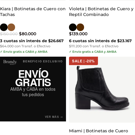
Kiara | Botinetas de Cuero con
Violeta | Botinetas de Cuero y
Tachas
Reptil Combinado
$
80.000
$
139.000
$
150.000
3 cuotas sin interés de $26.667
6 cuotas sin interés de $23.167
$64.000 con Transf. o Efectivo
$111.200 con Transf. o Efectivo
✓ Envío gratis a CABA y AMBA
✓ Envío gratis a CABA y AMBA
SALE | -20%
BENEFICIO EXCLUSIVO
ENVÍO
GRATIS
AMBA y CABA en todos
tus pedidos
VER MÁS →
Miami | Botinetas de Cuero