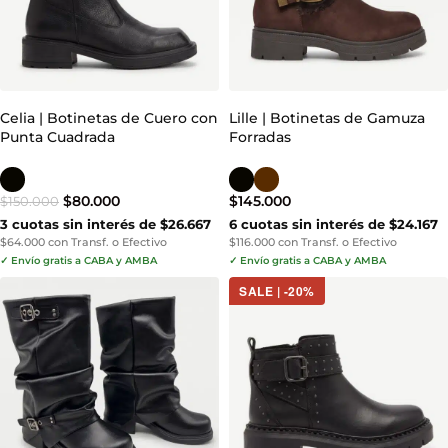
Celia | Botinetas de Cuero con
Lille | Botinetas de Gamuza
Punta Cuadrada
Forradas
$
80.000
$
145.000
$
150.000
3 cuotas sin interés de $26.667
6 cuotas sin interés de $24.167
$64.000 con Transf. o Efectivo
$116.000 con Transf. o Efectivo
✓ Envío gratis a CABA y AMBA
✓ Envío gratis a CABA y AMBA
SALE | -20%