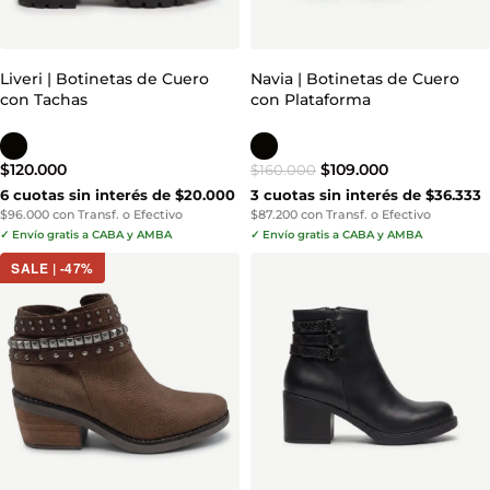
Liveri | Botinetas de Cuero
Navia | Botinetas de Cuero
con Tachas
con Plataforma
$
120.000
$
109.000
$
160.000
6 cuotas sin interés de $20.000
3 cuotas sin interés de $36.333
$96.000 con Transf. o Efectivo
$87.200 con Transf. o Efectivo
✓ Envío gratis a CABA y AMBA
✓ Envío gratis a CABA y AMBA
SALE | -47%