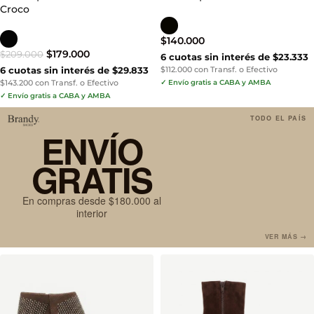
Croco
$
140.000
$
179.000
$
209.000
6 cuotas sin interés de $23.333
6 cuotas sin interés de $29.833
$112.000 con Transf. o Efectivo
$143.200 con Transf. o Efectivo
✓ Envío gratis a CABA y AMBA
✓ Envío gratis a CABA y AMBA
TODO EL PAÍS
ENVÍO
GRATIS
En compras desde $180.000 al
interior
VER MÁS →