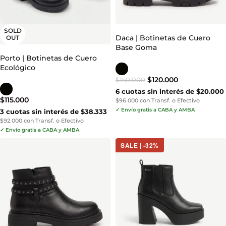
SOLD
Daca | Botinetas de Cuero
OUT
Base Goma
Porto | Botinetas de Cuero
Ecológico
$
120.000
$
150.000
6 cuotas sin interés de $20.000
$
115.000
$96.000 con Transf. o Efectivo
✓ Envío gratis a CABA y AMBA
3 cuotas sin interés de $38.333
$92.000 con Transf. o Efectivo
✓ Envío gratis a CABA y AMBA
SALE | -32%