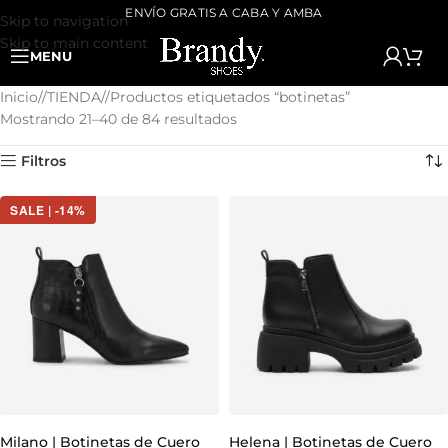
ENVÍO GRATIS A CABA Y AMBA
Skip to navigation
Skip to main content
MENU
Inicio
/
TIENDA
/
Productos etiquetados “botinetas”
Mostrando 21–40 de 84 resultados
Filtros
SALE | -14%
Milano | Botinetas de Cuero
Helena | Botinetas de Cuero