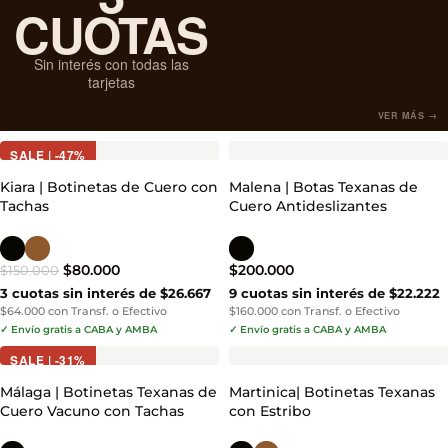
CUOTAS
Sin interés con todas las
tarjetas
VER MÁS →
SALE | -47%
Kiara | Botinetas de Cuero con
Malena | Botas Texanas de
Tachas
Cuero Antideslizantes
$
80.000
$
200.000
$
150.000
3 cuotas sin interés de $26.667
9 cuotas sin interés de $22.222
$64.000 con Transf. o Efectivo
$160.000 con Transf. o Efectivo
✓ Envío gratis a CABA y AMBA
✓ Envío gratis a CABA y AMBA
SALE | -31%
Málaga | Botinetas Texanas de
Martinica| Botinetas Texanas
Cuero Vacuno con Tachas
con Estribo