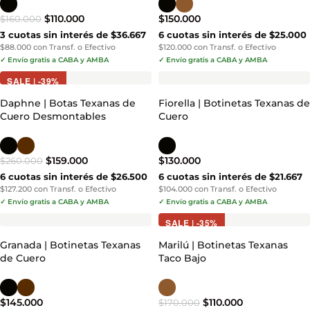
$
110.000
$
150.000
$
160.000
3 cuotas sin interés de $36.667
6 cuotas sin interés de $25.000
$88.000 con Transf. o Efectivo
$120.000 con Transf. o Efectivo
✓ Envío gratis a CABA y AMBA
✓ Envío gratis a CABA y AMBA
SALE | -39%
Daphne | Botas Texanas de
Fiorella | Botinetas Texanas de
Cuero Desmontables
Cuero
$
159.000
$
130.000
$
260.000
6 cuotas sin interés de $26.500
6 cuotas sin interés de $21.667
$127.200 con Transf. o Efectivo
$104.000 con Transf. o Efectivo
✓ Envío gratis a CABA y AMBA
✓ Envío gratis a CABA y AMBA
SALE | -35%
Granada | Botinetas Texanas
Marilú | Botinetas Texanas
de Cuero
Taco Bajo
$
145.000
$
110.000
$
170.000