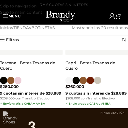
3 Y 6 CUOTAS SIN INTERES
Skip to navigation
Skip to main content
MENU
Inicio
/
TIENDA
/
BOTINETAS
Mostrando los 20 resultados
Filtros
Toscana | Botas Texanas de
Capri | Botas Texanas de
Cuero
Cuero
$
260.000
$
260.000
9 cuotas sin interés de $28.889
9 cuotas sin interés de $28.889
$208.000 con Transf. o Efectivo
$208.000 con Transf. o Efectivo
✓ Envío gratis a CABA y AMBA
✓ Envío gratis a CABA y AMBA
FINANCIACIÓN
3