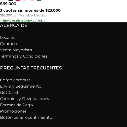
$
69.000
3 cuotas sin interés de $23.000
$55.200 con Transf. o Efectivo
✓ Envío gratis a CABA y AMBA
ACERCA DE
Locales
Contacto
Venta Mayorista
Términos y Condiciones
PREGUNTAS FRECUENTES
Como comprar
Envío y Seguimiento
Gift Card
Cambios y Devoluciones
Formas de Pago
Promociones
Botón de arrepentimiento