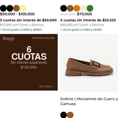
$
90.000
-
$
105.000
$
70.000
$
120.000
3 cuotas sin interés de $30.000
3 cuotas sin interés de $23.333
$72.000 con Transf. o Efectivo
$56.000 con Transf. o Efectivo
✓ Envío gratis a CABA y AMBA
✓ Envío gratis a CABA y AMBA
FINANCIACIÓN
6
CUOTAS
Sin interés superando
$120.000
VER MÁS →
Solène | Mocasines de Cuero y
Gamuza