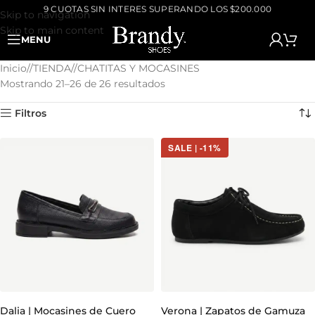
9 CUOTAS SIN INTERES SUPERANDO LOS $200.000
Skip to navigation
Skip to main content
MENU
Inicio
/
TIENDA
/
CHATITAS Y MOCASINES
Mostrando 21–26 de 26 resultados
Filtros
SALE | -11%
Dalia | Mocasines de Cuero
Verona | Zapatos de Gamuza