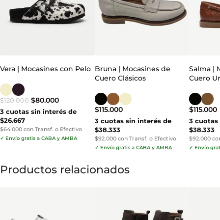
Vera | Mocasines con Pelo
Bruna | Mocasines de
Salma | 
Cuero Clásicos
Cuero U
$
80.000
$
120.000
$
115.000
$
115.000
3 cuotas sin interés de
$26.667
3 cuotas sin interés de
3 cuotas 
$64.000 con Transf. o Efectivo
$38.333
$38.333
✓ Envío gratis a CABA y AMBA
$92.000 con Transf. o Efectivo
$92.000 con
✓ Envío gratis a CABA y AMBA
✓ Envío gra
Productos relacionados