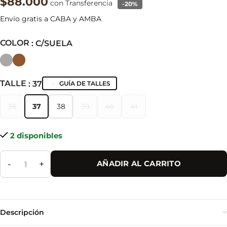
$88.000
con Transferencia
-20%
Envío gratis a CABA y AMBA
COLOR
: C/SUELA
TALLE
: 37
GUÍA DE TALLES
36
37
38
39
40
41
36
37
38
39
40
41
2 disponibles
-
+
AÑADIR AL CARRITO
Descripción