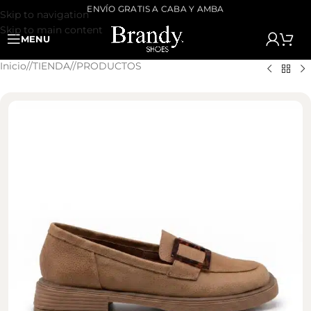
ENVÍO GRATIS A CABA Y AMBA
Skip to navigation
Skip to main content
MENU
Inicio
/
TIENDA
/
PRODUCTOS