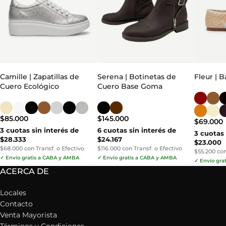
Camille | Zapatillas de
Serena | Botinetas de
Fleur | 
Cuero Ecológico
Cuero Base Goma
$
85.000
$
145.000
$
69.000
3 cuotas sin interés de
6 cuotas sin interés de
3 cuotas 
$28.333
$24.167
$23.000
$68.000 con Transf. o Efectivo
$116.000 con Transf. o Efectivo
$55.200 con
✓ Envío gratis a CABA y AMBA
✓ Envío gratis a CABA y AMBA
✓ Envío gra
ACERCA DE
Locales
Contacto
Venta Mayorista