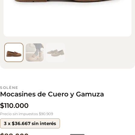
SOLÈNE
Mocasines de Cuero y Gamuza
$
110.000
Precio sin impuestos $90.909
3 x $36.667 sin interés