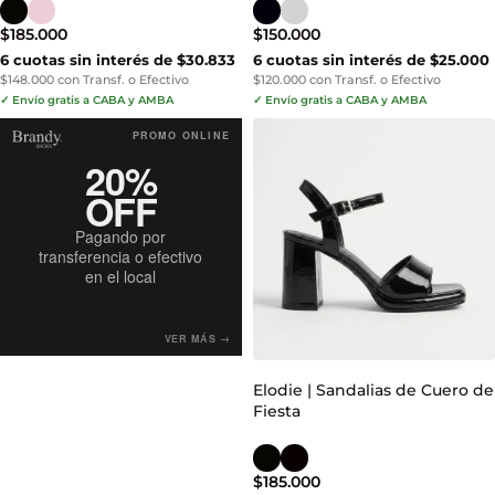
$
185.000
$
150.000
6 cuotas sin interés de $30.833
6 cuotas sin interés de $25.000
$148.000 con Transf. o Efectivo
$120.000 con Transf. o Efectivo
✓ Envío gratis a CABA y AMBA
✓ Envío gratis a CABA y AMBA
PROMO ONLINE
20%
OFF
Pagando por
transferencia o efectivo
en el local
VER MÁS →
Elodie | Sandalias de Cuero de
Fiesta
$
185.000