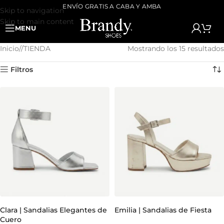
ENVÍO GRATIS A CABA Y AMBA
Skip to navigation
Skip to main content
MENU
Inicio
/
TIENDA
Mostrando los 15 resultados
Filtros
Clara | Sandalias Elegantes de
Emilia | Sandalias de Fiesta
Cuero