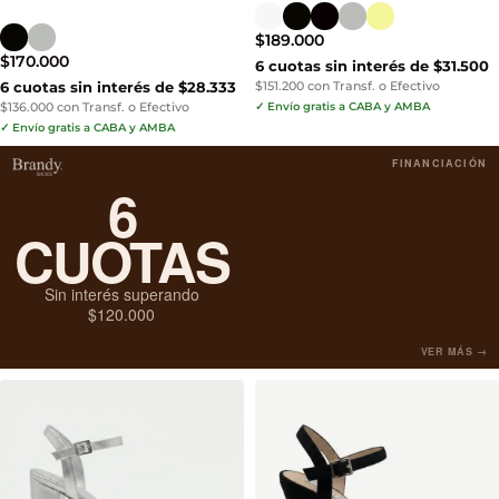
$
189.000
$
170.000
6 cuotas sin interés de $31.500
6 cuotas sin interés de $28.333
$151.200 con Transf. o Efectivo
$136.000 con Transf. o Efectivo
✓ Envío gratis a CABA y AMBA
✓ Envío gratis a CABA y AMBA
FINANCIACIÓN
6
CUOTAS
Sin interés superando
$120.000
VER MÁS →