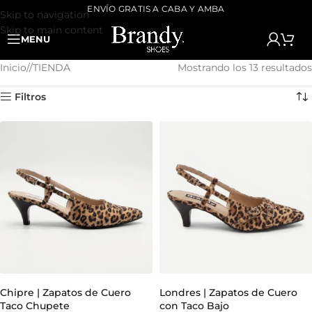
ENVÍO GRATIS A CABA Y AMBA
Skip to navigation
Skip to main content
MENU
Inicio
/
TIENDA
Mostrando los 13 resultados
Filtros
Chipre | Zapatos de Cuero
Londres | Zapatos de Cuero
Taco Chupete
con Taco Bajo