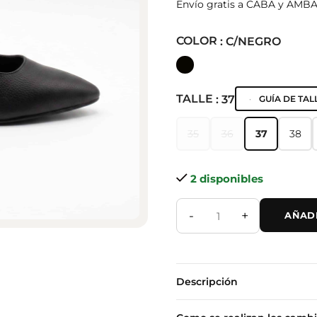
Envío gratis a CABA y AMB
COLOR
: C/NEGRO
TALLE
: 37
GUÍA DE TAL
35
36
37
38
35
36
37
38
2 disponibles
-
+
AÑADI
Descripción