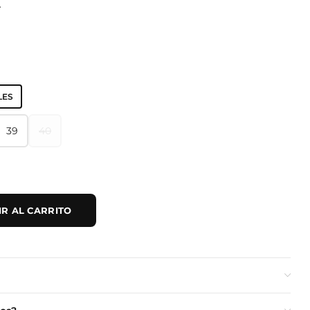
A
LES
39
40
39
40
R AL CARRITO