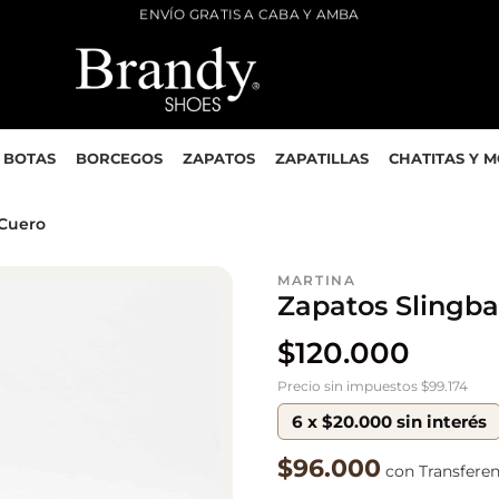
ENVÍO GRATIS A CABA Y AMBA
BOTAS
BORCEGOS
ZAPATOS
ZAPATILLAS
CHATITAS Y 
 Cuero
MARTINA
Zapatos Slingb
$
120.000
Precio sin impuestos $99.174
6 x $20.000 sin interés
$96.000
con Transfere