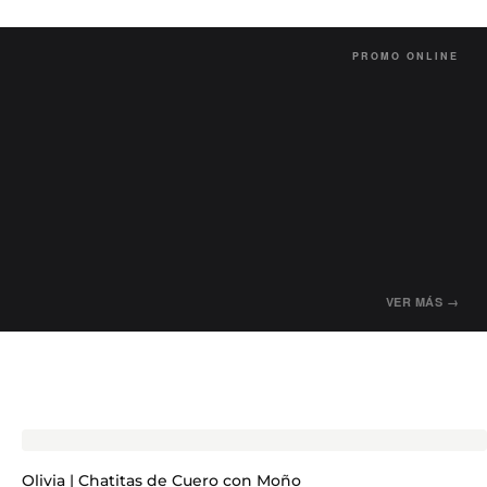
PROMO ONLINE
VER MÁS →
Olivia | Chatitas de Cuero con Moño