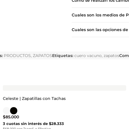
Como se realizan los camb
Cuales son los medios de 
Cuales son las opciones de
s:
PRODUCTOS
,
ZAPATOS
Etiquetas:
cuero vacuno
,
zapatos
Comp
Celeste | Zapatillas con Tachas
$
85.000
3 cuotas sin interés de $28.333
$68.000 con Transf. o Efectivo