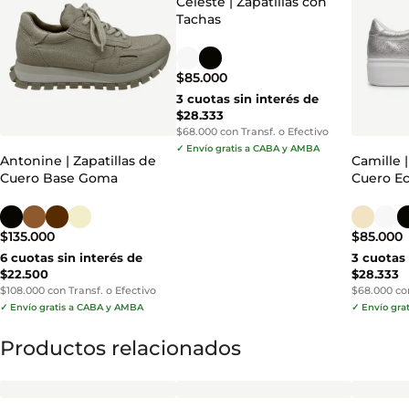
Celeste | Zapatillas con
Tachas
$
85.000
3 cuotas sin interés de
$28.333
$68.000 con Transf. o Efectivo
✓ Envío gratis a CABA y AMBA
Antonine | Zapatillas de
Camille |
Cuero Base Goma
Cuero Ec
$
135.000
$
85.000
6 cuotas sin interés de
3 cuotas 
$22.500
$28.333
$108.000 con Transf. o Efectivo
$68.000 con
✓ Envío gratis a CABA y AMBA
✓ Envío gra
Productos relacionados