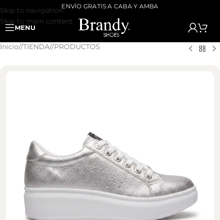
ENVÍO GRATIS A CABA Y AMBA
Skip to navigation
Skip to main content
MENU
Inicio
/
TIENDA
/
PRODUCTOS