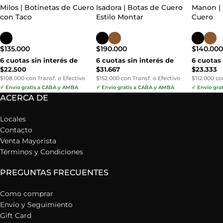
Milos | Botinetas de Cuero
Isadora | Botas de Cuero
Manon |
con Taco
Estilo Montar
Cuero
$
135.000
$
190.000
$
140.00
6 cuotas sin interés de
6 cuotas sin interés de
6 cuotas 
$22.500
$31.667
$23.333
$108.000 con Transf. o Efectivo
$152.000 con Transf. o Efectivo
$112.000 co
✓ Envío gratis a CABA y AMBA
✓ Envío gratis a CABA y AMBA
✓ Envío gra
ACERCA DE
Locales
Contacto
Venta Mayorista
Términos y Condiciones
PREGUNTAS FRECUENTES
Como comprar
Envío y Seguimiento
Gift Card