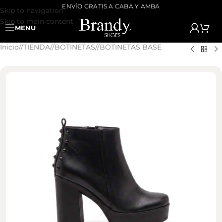
ENVÍO GRATIS A CABA Y AMBA
Skip to navigation
Skip to main content
MENU
Inicio
/
TIENDA
/
BOTINETAS
/
BOTINETAS BASE