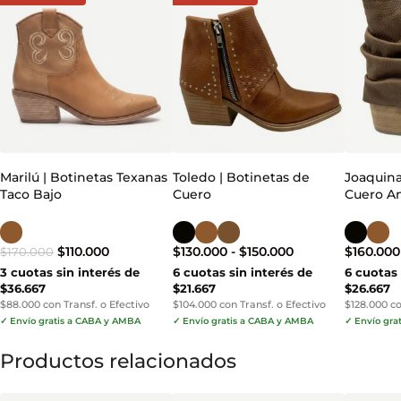
Marilú | Botinetas Texanas
Toledo | Botinetas de
Joaquina
Taco Bajo
Cuero
Cuero An
$
110.000
$
130.000
-
$
150.000
$
160.000
$
170.000
3 cuotas sin interés de
6 cuotas sin interés de
6 cuotas 
$36.667
$21.667
$26.667
$88.000 con Transf. o Efectivo
$104.000 con Transf. o Efectivo
$128.000 co
✓ Envío gratis a CABA y AMBA
✓ Envío gratis a CABA y AMBA
✓ Envío gra
Productos relacionados