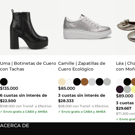
Uma | Botinetas de Cuero
Camille | Zapatillas de
Léa | Ch
con Tachas
Cuero Ecológico
con Mo
$
135.000
$
85.000
6 cuotas sin interés de
3 cuotas sin interés de
$
89.000
$22.500
$28.333
3 cuotas 
$108.000 con Transf. o Efectivo
$68.000 con Transf. o Efectivo
$29.667
✓ Envío gratis a CABA y AMBA
✓ Envío gratis a CABA y AMBA
$71.200 con
✓ Envío gra
ACERCA DE