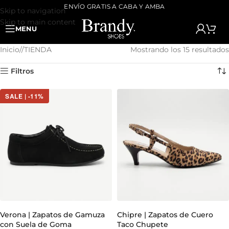
ENVÍO GRATIS A CABA Y AMBA
Skip to navigation
Skip to main content
MENU
Inicio
/
TIENDA
Mostrando los 15 resultados
Filtros
SALE | -11%
Verona | Zapatos de Gamuza
Chipre | Zapatos de Cuero
con Suela de Goma
Taco Chupete