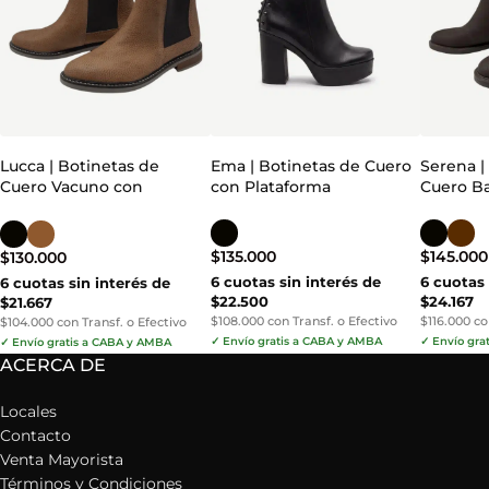
Lucca | Botinetas de
Ema | Botinetas de Cuero
Serena |
Cuero Vacuno con
con Plataforma
Cuero B
Elásticos
$
135.000
$
145.000
$
130.000
6 cuotas sin interés de
6 cuotas 
6 cuotas sin interés de
$22.500
$24.167
$21.667
$108.000 con Transf. o Efectivo
$116.000 co
$104.000 con Transf. o Efectivo
✓ Envío gratis a CABA y AMBA
✓ Envío gra
✓ Envío gratis a CABA y AMBA
ACERCA DE
Locales
Contacto
Venta Mayorista
Términos y Condiciones