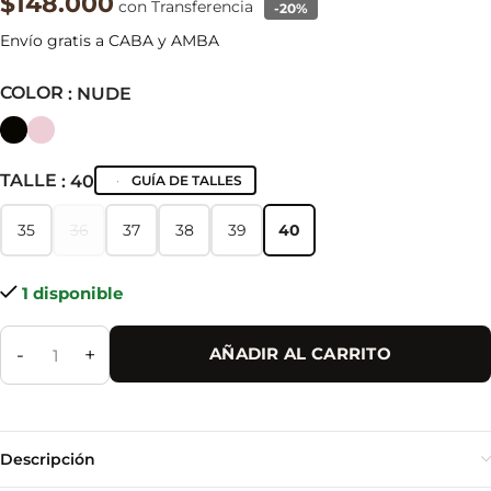
$148.000
con Transferencia
-20%
Envío gratis a CABA y AMBA
COLOR
: NUDE
TALLE
: 40
GUÍA DE TALLES
35
36
37
38
39
40
35
36
37
38
39
40
1 disponible
-
+
AÑADIR AL CARRITO
Descripción