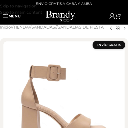
ENVÍO GRATIS A CABA Y AMBA
Skip to navigation
Skip to main content
MENU
Inicio
/
TIENDA
/
SANDALIAS
/
SANDALIAS DE FIESTA
ENVÍO GRATIS