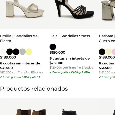
Emilia | Sandalias de
Gala | Sandalias Strass
Barbara 
Fiesta
Cuero c
$
150.000
$
189.000
$
189.000
6 cuotas sin interés de
$25.000
6 cuotas sin interés de
6 cuotas 
$31.500
$120.000 con Transf. o Efectivo
$31.500
$151.200 con Transf. o Efectivo
✓ Envío gratis a CABA y AMBA
$151.200 co
✓ Envío gratis a CABA y AMBA
✓ Envío gra
Productos relacionados