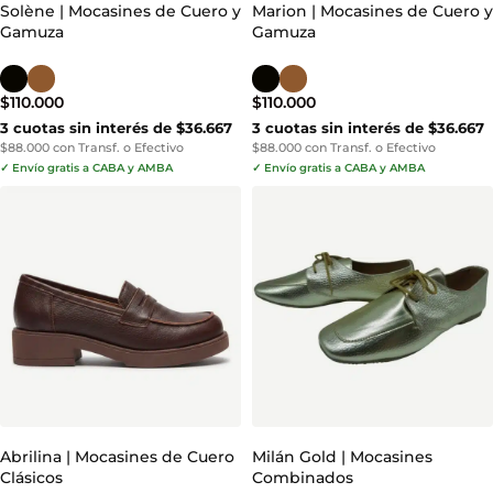
Solène | Mocasines de Cuero y
Marion | Mocasines de Cuero y
Gamuza
Gamuza
$
110.000
$
110.000
3 cuotas sin interés de $36.667
3 cuotas sin interés de $36.667
$88.000 con Transf. o Efectivo
$88.000 con Transf. o Efectivo
✓ Envío gratis a CABA y AMBA
✓ Envío gratis a CABA y AMBA
Abrilina | Mocasines de Cuero
Milán Gold | Mocasines
Clásicos
Combinados