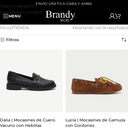
ENVÍO GRATIS A CABA Y AMBA
Skip to navigation
Skip to main content
MENU
Inicio
/
TIENDA
Mostrando los 14 resultados
Filtros
Dalia | Mocasines de Cuero
Lucía | Mocasines de Gamuza
Vacuno con Hebillas
con Cordones