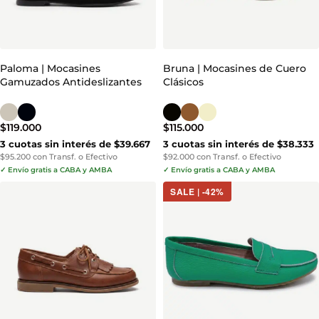
Paloma | Mocasines
Bruna | Mocasines de Cuero
Gamuzados Antideslizantes
Clásicos
$
119.000
$
115.000
3 cuotas sin interés de $39.667
3 cuotas sin interés de $38.333
$95.200 con Transf. o Efectivo
$92.000 con Transf. o Efectivo
✓ Envío gratis a CABA y AMBA
✓ Envío gratis a CABA y AMBA
SALE | -42%