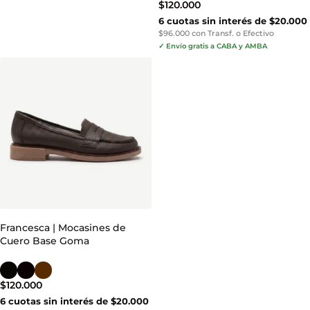
$
120.000
6 cuotas sin interés de $20.000
$96.000 con Transf. o Efectivo
✓ Envío gratis a CABA y AMBA
Francesca | Mocasines de
Cuero Base Goma
$
120.000
6 cuotas sin interés de $20.000