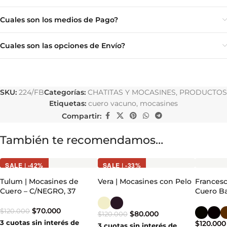
Cuales son los medios de Pago?
Cuales son las opciones de Envío?
SKU:
224/FB
Categorías:
CHATITAS Y MOCASINES
,
PRODUCTOS
Etiquetas:
cuero vacuno
,
mocasines
Compartir:
También te recomendamos…
SALE | -42%
SALE | -33%
Tulum | Mocasines de
Vera | Mocasines con Pelo
Francesc
Cuero – C/NEGRO, 37
Cuero B
$
70.000
$
120.000
$
80.000
$
120.000
3 cuotas sin interés de
$
120.000
3 cuotas sin interés de