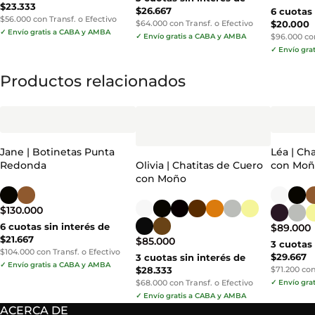
$23.333
$26.667
6 cuotas 
$56.000 con Transf. o Efectivo
$64.000 con Transf. o Efectivo
$20.000
✓ Envío gratis a CABA y AMBA
✓ Envío gratis a CABA y AMBA
$96.000 con
✓ Envío gra
Productos relacionados
Jane | Botinetas Punta
Léa | Ch
Redonda
Olivia | Chatitas de Cuero
con Mo
con Moño
$
130.000
6 cuotas sin interés de
$
89.000
$21.667
$
85.000
3 cuotas 
$104.000 con Transf. o Efectivo
$29.667
3 cuotas sin interés de
✓ Envío gratis a CABA y AMBA
$28.333
$71.200 con
$68.000 con Transf. o Efectivo
✓ Envío gra
✓ Envío gratis a CABA y AMBA
ACERCA DE