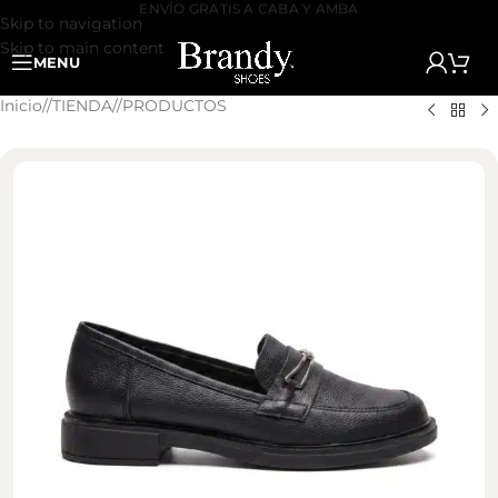
3 Y 6 CUOTAS SIN INTERES
Skip to navigation
Skip to main content
MENU
Inicio
/
TIENDA
/
PRODUCTOS