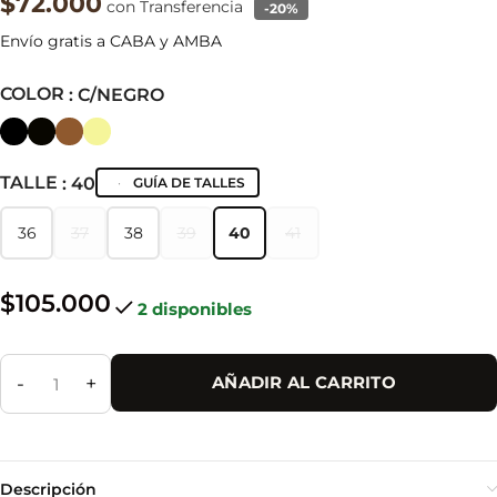
$72.000
con Transferencia
-20%
Envío gratis a CABA y AMBA
COLOR
: C/NEGRO
TALLE
: 40
GUÍA DE TALLES
36
37
38
39
40
41
36
37
38
39
40
41
$
105.000
2 disponibles
-
+
AÑADIR AL CARRITO
Descripción