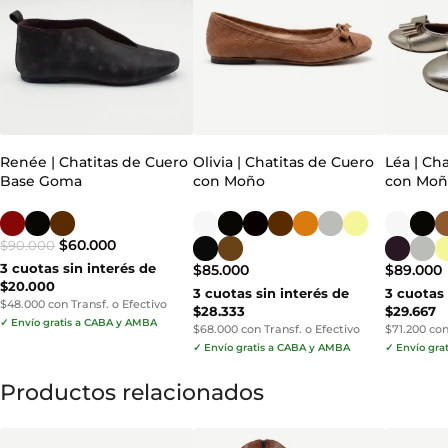
Renée | Chatitas de Cuero
Olivia | Chatitas de Cuero
Léa | Ch
Base Goma
con Moño
con Mo
$
60.000
$
90.000
3 cuotas sin interés de
$
85.000
$
89.000
$20.000
3 cuotas sin interés de
3 cuotas 
$48.000 con Transf. o Efectivo
$28.333
$29.667
✓ Envío gratis a CABA y AMBA
$68.000 con Transf. o Efectivo
$71.200 con
✓ Envío gratis a CABA y AMBA
✓ Envío gra
Productos relacionados