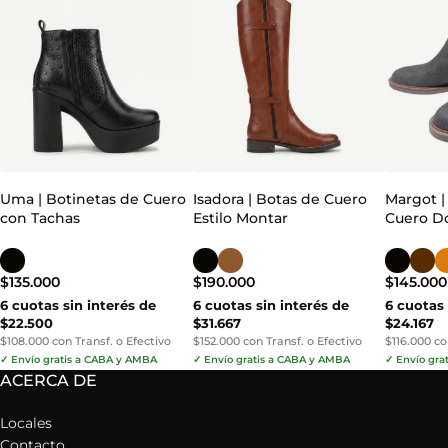
Uma | Botinetas de Cuero
Isadora | Botas de Cuero
Margot |
con Tachas
Estilo Montar
Cuero Do
$
135.000
$
190.000
$
145.000
6 cuotas sin interés de
6 cuotas sin interés de
6 cuotas 
$22.500
$31.667
$24.167
$108.000 con Transf. o Efectivo
$152.000 con Transf. o Efectivo
$116.000 co
✓ Envío gratis a CABA y AMBA
✓ Envío gratis a CABA y AMBA
✓ Envío gra
ACERCA DE
Locales
Contacto