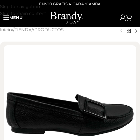
ENVÍO GRATIS A CABA Y AMBA
Skip to navigation
Skip to main content
MENU
Inicio
/
TIENDA
/
PRODUCTOS