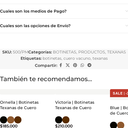
Cuales son los medios de Pago?
Cuales son las opciones de Envío?
SKU:
500/PM
Categorías:
BOTINETAS
,
PRODUCTOS
,
TEXANAS
Etiquetas:
botinetas
,
cuero vacuno
,
texanas
Compartir:
También te recomendamos…
SALE | 
Ornella | Botinetas
Victoria | Botinetas
Texanas de Cuero
Texanas de Cuero
Blue | B
de Cuer
$
185.000
$
210.000