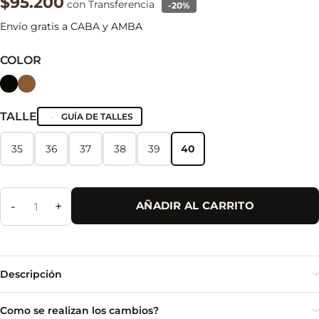
$95.200
con Transferencia
-20%
Envío gratis a CABA y AMBA
COLOR
TALLE
GUÍA DE TALLES
35
36
37
38
39
40
35
36
37
38
39
40
-
+
AÑADIR AL CARRITO
Descripción
Como se realizan los cambios?