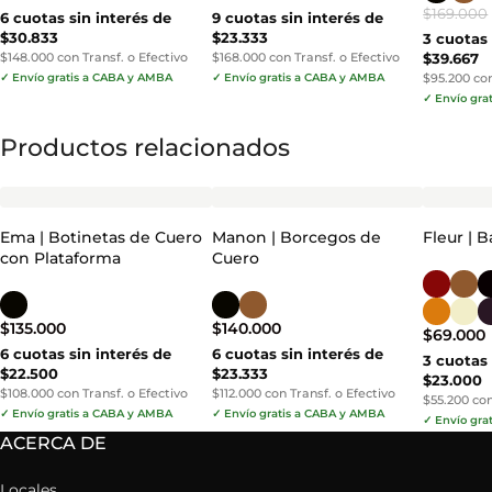
$
169.000
6 cuotas sin interés de
9 cuotas sin interés de
$30.833
$23.333
3 cuotas 
$148.000 con Transf. o Efectivo
$168.000 con Transf. o Efectivo
$39.667
✓ Envío gratis a CABA y AMBA
✓ Envío gratis a CABA y AMBA
$95.200 con
✓ Envío gra
Productos relacionados
Ema | Botinetas de Cuero
Manon | Borcegos de
Fleur | 
con Plataforma
Cuero
$
135.000
$
140.000
$
69.000
6 cuotas sin interés de
6 cuotas sin interés de
3 cuotas 
$22.500
$23.333
$23.000
$108.000 con Transf. o Efectivo
$112.000 con Transf. o Efectivo
$55.200 con
✓ Envío gratis a CABA y AMBA
✓ Envío gratis a CABA y AMBA
✓ Envío gra
ACERCA DE
Locales