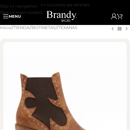
3 Y 6 CUOTAS SIN INTERES
Skip to navigation
Skip to main content
MENU
Inicio
/
TIENDA
/
BOTINETAS
/
TEXANAS