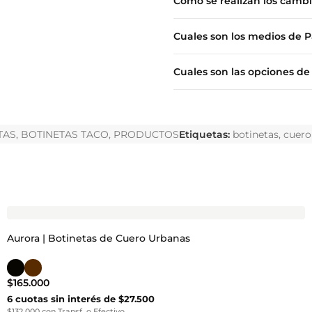
Como se realizan los camb
Cuales son los medios de 
Cuales son las opciones de
TAS
,
BOTINETAS TACO
,
PRODUCTOS
Etiquetas:
botinetas
,
cuero
Aurora | Botinetas de Cuero Urbanas
$
165.000
6 cuotas sin interés de $27.500
$132.000 con Transf. o Efectivo