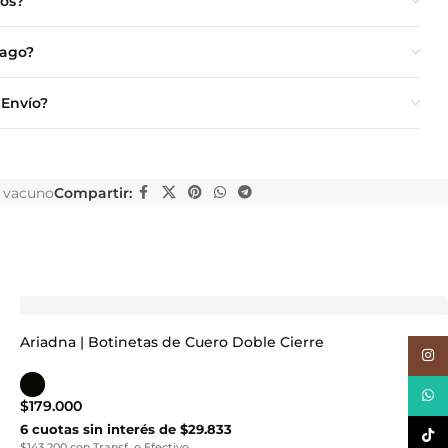
ios?
Pago?
 Envío?
 vacuno
Compartir:
Ariadna | Botinetas de Cuero Doble Cierre
Inst
What
$
179.000
6 cuotas sin interés de $29.833
TikTo
$143.200 con Transf. o Efectivo