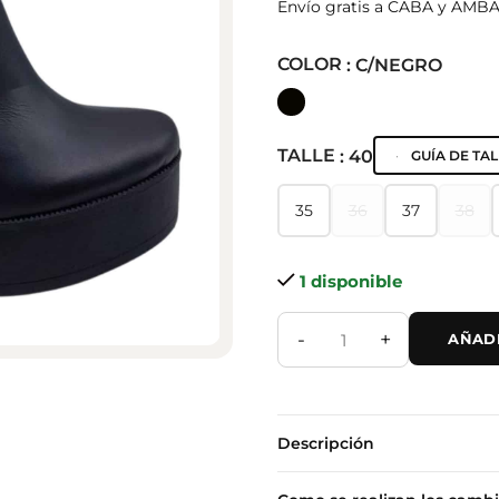
Envío gratis a CABA y AMB
COLOR
: C/NEGRO
TALLE
: 40
GUÍA DE TAL
35
36
37
38
35
36
37
38
1 disponible
-
+
AÑADI
Descripción