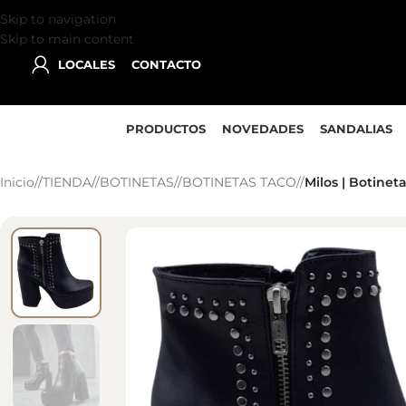
Skip to navigation
Skip to main content
LOCALES
CONTACTO
PRODUCTOS
NOVEDADES
SANDALIAS
Inicio
/
TIENDA
/
BOTINETAS
/
BOTINETAS TACO
/
Milos | Botinet