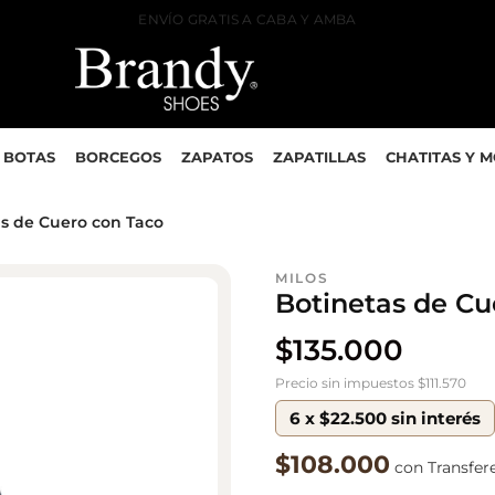
ENVÍO GRATIS A CABA Y AMBA
BOTAS
BORCEGOS
ZAPATOS
ZAPATILLAS
CHATITAS Y 
as de Cuero con Taco
MILOS
Botinetas de Cu
$
135.000
Precio sin impuestos $111.570
6 x $22.500 sin interés
$108.000
con Transfer