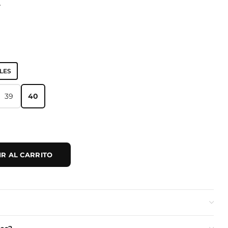
A
LES
39
40
39
40
R AL CARRITO