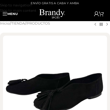
ENVÍO GRATIS A CABA Y AMBA
Skip to navigation
Skip to main content
MENU
Inicio
/
TIENDA
/
PRODUCTOS