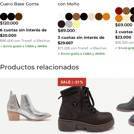
Cuero Base Goma
con Moño
$
120.000
$
69.000
6 cuotas sin interés de
$
89.000
3 cuotas 
$20.000
$23.000
3 cuotas sin interés de
$96.000 con Transf. o Efectivo
$29.667
$55.200 con
✓ Envío gratis a CABA y AMBA
$71.200 con Transf. o Efectivo
✓ Envío gra
✓ Envío gratis a CABA y AMBA
Productos relacionados
SALE | -21%