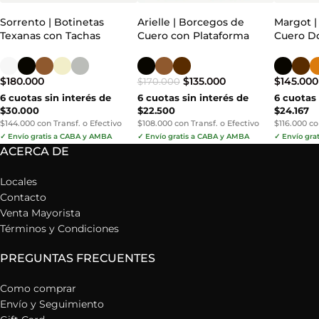
Sorrento | Botinetas
Arielle | Borcegos de
Margot |
Texanas con Tachas
Cuero con Plataforma
Cuero Do
$
180.000
$
135.000
$
145.000
$
170.000
6 cuotas sin interés de
6 cuotas sin interés de
6 cuotas 
$30.000
$22.500
$24.167
$144.000 con Transf. o Efectivo
$108.000 con Transf. o Efectivo
$116.000 co
✓ Envío gratis a CABA y AMBA
✓ Envío gratis a CABA y AMBA
✓ Envío gra
ACERCA DE
Locales
Contacto
Venta Mayorista
Términos y Condiciones
PREGUNTAS FRECUENTES
Como comprar
Envío y Seguimiento