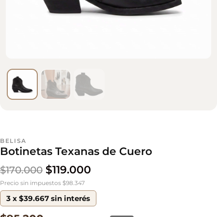
BELISA
Botinetas Texanas de Cuero
$
119.000
$
170.000
Precio sin impuestos $98.347
3 x $39.667 sin interés