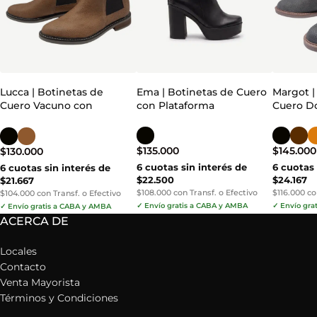
Lucca | Botinetas de
Ema | Botinetas de Cuero
Margot |
Cuero Vacuno con
con Plataforma
Cuero Do
Elásticos
$
135.000
$
145.000
$
130.000
6 cuotas sin interés de
6 cuotas 
6 cuotas sin interés de
$22.500
$24.167
$21.667
$108.000 con Transf. o Efectivo
$116.000 co
$104.000 con Transf. o Efectivo
✓ Envío gratis a CABA y AMBA
✓ Envío gra
✓ Envío gratis a CABA y AMBA
ACERCA DE
Locales
Contacto
Venta Mayorista
Términos y Condiciones