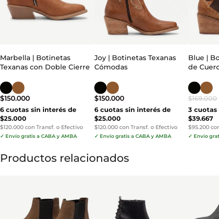
Marbella | Botinetas
Joy | Botinetas Texanas
Blue | B
Texanas con Doble Cierre
Cómodas
de Cuer
$
150.000
$
150.000
$
169.000
6 cuotas sin interés de
6 cuotas sin interés de
3 cuotas 
$25.000
$25.000
$39.667
$120.000 con Transf. o Efectivo
$120.000 con Transf. o Efectivo
$95.200 con
✓ Envío gratis a CABA y AMBA
✓ Envío gratis a CABA y AMBA
✓ Envío gra
Productos relacionados