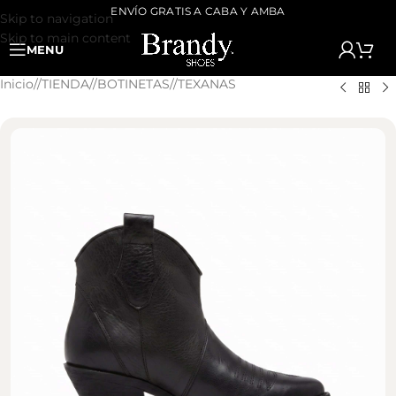
ENVÍO GRATIS A CABA Y AMBA
Skip to navigation
Skip to main content
MENU
Inicio
/
TIENDA
/
BOTINETAS
/
TEXANAS