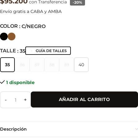
$95.200
con Transferencia
-20%
Envío gratis a CABA y AMBA
COLOR
: C/NEGRO
TALLE
: 35
GUÍA DE TALLES
35
36
37
38
39
40
35
36
37
38
39
40
1 disponible
-
+
AÑADIR AL CARRITO
Descripción