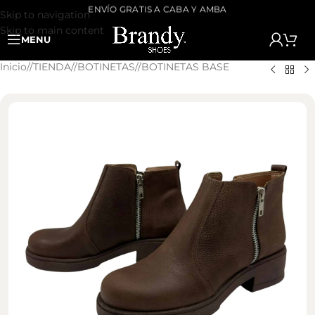
ENVÍO GRATIS A CABA Y AMBA
Skip to navigation
Skip to main content
MENU
Inicio
/
TIENDA
/
BOTINETAS
/
BOTINETAS BASE