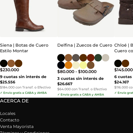
Siena | Botas de Cuero
Delfina | Zuecos de Cuero
Chloé | 
Estilo Montar
Cuero c
$
230.000
$
145.000
$
80.000
-
$
100.000
9 cuotas sin interés de
6 cuotas 
3 cuotas sin interés de
$25.556
$24.167
$26.667
$184.000 con Transf. o Efectivo
$116.000 co
$64.000 con Transf. o Efectivo
✓ Envío gratis a CABA y AMBA
✓ Envío gra
✓ Envío gratis a CABA y AMBA
ACERCA DE
Locales
Contacto
Venta Mayorista