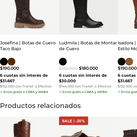
Josefina | Botas de Cuero
Ludmila | Botas de Montar
Isadora 
Taco Bajo
de Cuero
Estilo M
$
190.000
$
180.000
$
190.000
$
230.000
6 cuotas sin interés de
6 cuotas sin interés de
6 cuotas 
$31.667
$30.000
$31.667
$152.000 con Transf. o Efectivo
$144.000 con Transf. o Efectivo
$152.000 co
✓ Envío gratis a CABA y AMBA
✓ Envío gratis a CABA y AMBA
✓ Envío gra
Productos relacionados
SALE | -20%