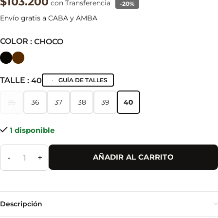
$103.200
con Transferencia
-20%
Envío gratis a CABA y AMBA
COLOR
: CHOCO
TALLE
: 40
GUÍA DE TALLES
35
36
37
38
39
40
35
36
37
38
39
40
1 disponible
-
+
AÑADIR AL CARRITO
Descripción