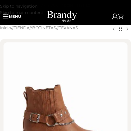
3 Y 6 CUOTAS SIN INTERES
Skip to navigation
Skip to main content
MENU
Inicio
/
TIENDA
/
BOTINETAS
/
TEXANAS