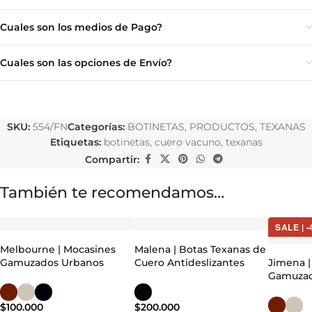
Cuales son los medios de Pago?
Cuales son las opciones de Envío?
SKU:
554/FN
Categorías:
BOTINETAS
,
PRODUCTOS
,
TEXANAS
Etiquetas:
botinetas
,
cuero vacuno
,
texanas
Compartir:
También te recomendamos…
SALE | 
Melbourne | Mocasines
Malena | Botas Texanas de
Gamuzados Urbanos
Cuero Antideslizantes
Jimena |
Gamuza
$
100.000
$
200.000