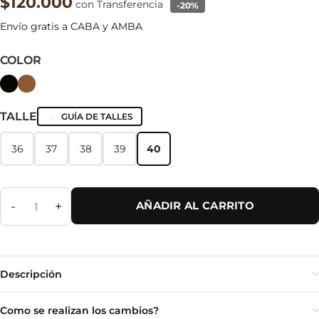
$120.000
con Transferencia
-20%
Envío gratis a CABA y AMBA
COLOR
TALLE
GUÍA DE TALLES
36
37
38
39
40
36
37
38
39
40
-
+
AÑADIR AL CARRITO
Descripción
Como se realizan los cambios?