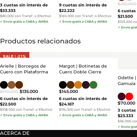
$
220.000
3 cuotas sin interés de
9 cuotas sin interés de
$33.333
$22.222
6 cuotas 
$80.000 con Transf. o Efectivo
$160.000 con Transf. o Efectivo
$21.500
✓ Envío gratis a CABA y AMBA
✓ Envío gratis a CABA y AMBA
$103.200 co
✓ Envío gra
Productos relacionados
SALE | -21%
Arielle | Borcegos de
Margot | Botinetas de
Cuero con Plataforma
Cuero Doble Cierre
Odette |
Gamuza 
$
135.000
$
145.000
$
170.000
6 cuotas sin interés de
6 cuotas sin interés de
$
70.000
$22.500
$24.167
$108.000 con Transf. o Efectivo
$116.000 con Transf. o Efectivo
3 cuotas 
✓ Envío gratis a CABA y AMBA
✓ Envío gratis a CABA y AMBA
$23.333
$56.000 con
✓ Envío gra
ACERCA DE