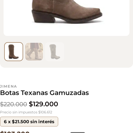
JIMENA
Botas Texanas Gamuzadas
$
129.000
$
220.000
Precio sin impuestos $106.612
6 x $21.500 sin interés