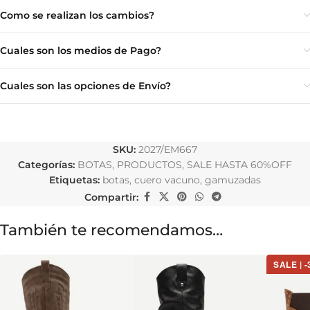
Como se realizan los cambios?
Cuales son los medios de Pago?
Cuales son las opciones de Envío?
SKU:
2027/EM667
Categorías:
BOTAS
,
PRODUCTOS
,
SALE HASTA 60%OFF
Etiquetas:
botas
,
cuero vacuno
,
gamuzadas
Compartir:
También te recomendamos…
SALE | 