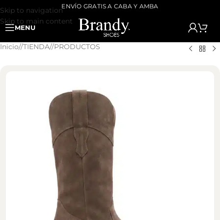
ENVÍO GRATIS A CABA Y AMBA
Skip to navigation
Skip to main content
MENU
Inicio
/
TIENDA
/
PRODUCTOS