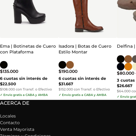
Ema | Botinetas de Cuero
Isadora | Botas de Cuero
Delfina 
con Plataforma
Estilo Montar
$
135.000
$
190.000
$
80.000
6 cuotas sin interés de
6 cuotas sin interés de
3 cuotas 
$22.500
$31.667
$26.667
$108.000 con Transf. o Efectivo
$152.000 con Transf. o Efectivo
$64.000 con
✓ Envío gratis a CABA y AMBA
✓ Envío gratis a CABA y AMBA
✓ Envío gra
ACERCA DE
Locales
Contacto
Venta Mayorista