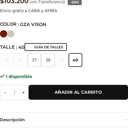
$103.200
con Transferencia
-20%
Envío gratis a CABA y AMBA
COLOR
: GZA VISON
TALLE
: 40
GUÍA DE TALLES
35
36
37
38
39
40
35
36
37
38
39
40
1 disponible
-
+
AÑADIR AL CARRITO
Descripción