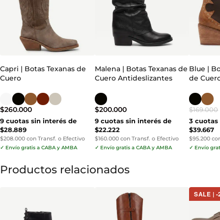
Capri | Botas Texanas de
Malena | Botas Texanas de
Blue | B
Cuero
Cuero Antideslizantes
de Cuer
$
260.000
$
200.000
$
169.000
9 cuotas sin interés de
9 cuotas sin interés de
3 cuotas 
$28.889
$22.222
$39.667
$208.000 con Transf. o Efectivo
$160.000 con Transf. o Efectivo
$95.200 con
✓ Envío gratis a CABA y AMBA
✓ Envío gratis a CABA y AMBA
✓ Envío gra
Productos relacionados
SALE | 