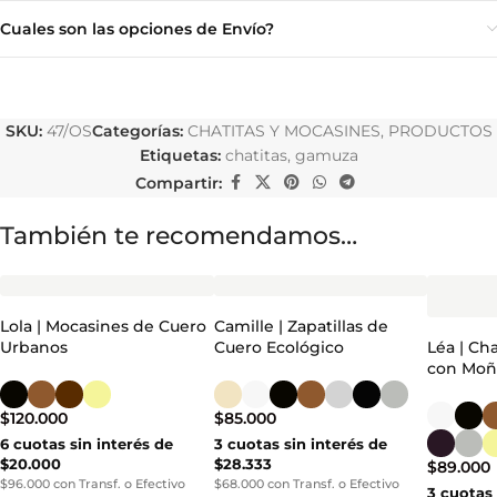
Cuales son las opciones de Envío?
SKU:
47/OS
Categorías:
CHATITAS Y MOCASINES
,
PRODUCTOS
Etiquetas:
chatitas
,
gamuza
Compartir:
También te recomendamos…
Lola | Mocasines de Cuero
Camille | Zapatillas de
Urbanos
Cuero Ecológico
Léa | Ch
con Mo
$
120.000
$
85.000
6 cuotas sin interés de
3 cuotas sin interés de
$20.000
$28.333
$
89.000
$96.000 con Transf. o Efectivo
$68.000 con Transf. o Efectivo
3 cuotas 