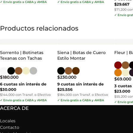
✓ Envío gratis a CABA y AMBA
✓ Envío gratis a CABA y AMBA
$29.667
$71.200 con
✓ Envío gra
Productos relacionados
Sorrento | Botinetas
Siena | Botas de Cuero
Fleur | 
Texanas con Tachas
Estilo Montar
$
180.000
$
230.000
$
69.000
6 cuotas sin interés de
9 cuotas sin interés de
3 cuotas 
$30.000
$25.556
$23.000
$144.000 con Transf. o Efectivo
$184.000 con Transf. o Efectivo
$55.200 con
✓ Envío gratis a CABA y AMBA
✓ Envío gratis a CABA y AMBA
✓ Envío gra
ACERCA DE
Locales
Contacto