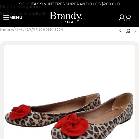
9 CUOTAS SIN INTERES SUPERANDO LOS $200.000
Skip to navigation
Skip to main content
MENU
Inicio
/
TIENDA
/
PRODUCTOS