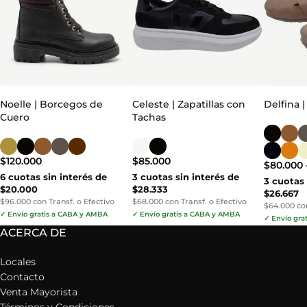
Noelle | Borcegos de
Celeste | Zapatillas con
Delfina 
Cuero
Tachas
$
120.000
$
85.000
$
80.000
6 cuotas sin interés de
3 cuotas sin interés de
3 cuotas 
$20.000
$28.333
$26.667
$96.000 con Transf. o Efectivo
$68.000 con Transf. o Efectivo
$64.000 con
✓ Envío gratis a CABA y AMBA
✓ Envío gratis a CABA y AMBA
✓ Envío gra
ACERCA DE
Locales
Contacto
Venta Mayorista