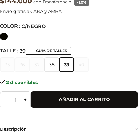
$144.000
con Transferencia
-20%
Envío gratis a CABA y AMBA
COLOR
: C/NEGRO
TALLE
: 39
GUÍA DE TALLES
35
36
37
38
39
40
35
36
37
38
39
40
2 disponibles
-
+
AÑADIR AL CARRITO
Descripción