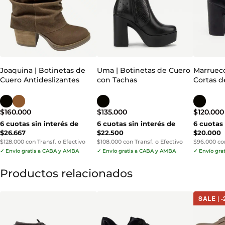
Joaquina | Botinetas de
Uma | Botinetas de Cuero
Marrueco
Cuero Antideslizantes
con Tachas
Cortas d
$
160.000
$
135.000
$
120.000
6 cuotas sin interés de
6 cuotas sin interés de
6 cuotas 
$26.667
$22.500
$20.000
$128.000 con Transf. o Efectivo
$108.000 con Transf. o Efectivo
$96.000 con
✓ Envío gratis a CABA y AMBA
✓ Envío gratis a CABA y AMBA
✓ Envío gra
Productos relacionados
SALE | 