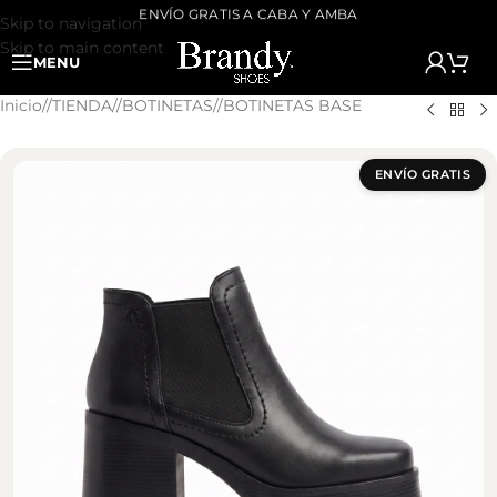
ENVÍO GRATIS A CABA Y AMBA
Skip to navigation
Skip to main content
MENU
Inicio
/
TIENDA
/
BOTINETAS
/
BOTINETAS BASE
ENVÍO GRATIS