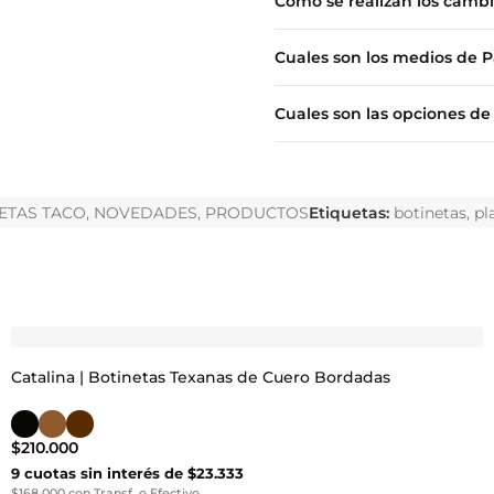
Como se realizan los camb
Cuales son los medios de 
Cuales son las opciones de
ETAS TACO
,
NOVEDADES
,
PRODUCTOS
Etiquetas:
botinetas
,
pl
Catalina | Botinetas Texanas de Cuero Bordadas
$
210.000
9 cuotas sin interés de $23.333
$168.000 con Transf. o Efectivo