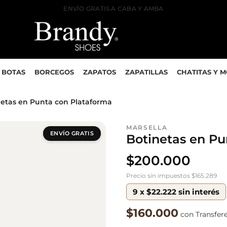
ENVÍO GRATIS A CABA Y AMBA
BOTAS
BORCEGOS
ZAPATOS
ZAPATILLAS
CHATITAS Y 
inetas en Punta con Plataforma
MARSELLA
ENVÍO GRATIS
Botinetas en Pu
$
200.000
Precio sin impuestos $165.289
9 x $22.222 sin interés
$160.000
con Transfer