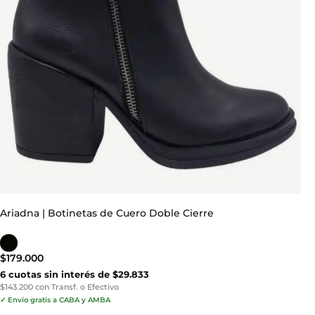
Ariadna | Botinetas de Cuero Doble Cierre
$
179.000
6 cuotas sin interés de $29.833
$143.200 con Transf. o Efectivo
✓ Envío gratis a CABA y AMBA