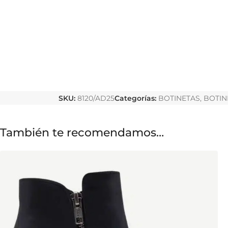
SKU:
8120/AD25
Categorías:
BOTINETAS
,
BOTIN
También te recomendamos…