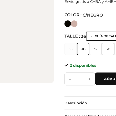
Envío gratis a CABA y AMB
COLOR
: C/NEGRO
TALLE
: 36
GUÍA DE TAL
35
36
37
38
35
36
37
38
2 disponibles
-
+
AÑADI
Descripción