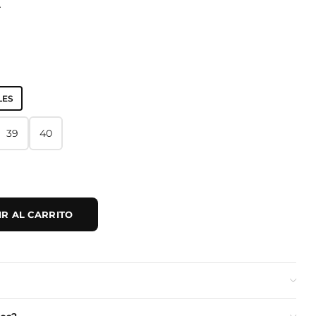
A
LES
39
40
39
40
R AL CARRITO