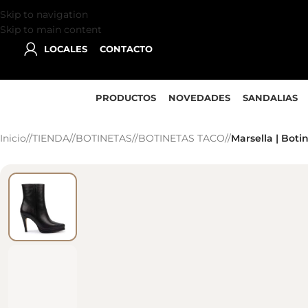
Skip to navigation
Skip to main content
LOCALES
CONTACTO
PRODUCTOS
NOVEDADES
SANDALIAS
Inicio
/
TIENDA
/
BOTINETAS
/
BOTINETAS TACO
/
Marsella | Bot