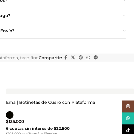
ios?
Pago?
 Envío?
ataforma
,
taco fino
Compartir:
Ema | Botinetas de Cuero con Plataforma
Inst
What
$
135.000
6 cuotas sin interés de $22.500
TikTo
$108.000 con Transf. o Efectivo