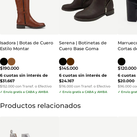
Isadora | Botas de Cuero
Serena | Botinetas de
Marrueco
Estilo Montar
Cuero Base Goma
Cortas d
$
190.000
$
145.000
$
120.000
6 cuotas sin interés de
6 cuotas sin interés de
6 cuotas 
$31.667
$24.167
$20.000
$152.000 con Transf. o Efectivo
$116.000 con Transf. o Efectivo
$96.000 con
✓ Envío gratis a CABA y AMBA
✓ Envío gratis a CABA y AMBA
✓ Envío gra
Productos relacionados