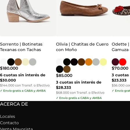
Sorrento | Botinetas
Olivia | Chatitas de Cuero
Odette |
Texanas con Tachas
con Moño
Gamuza 
$
180.000
$
70.000
6 cuotas sin interés de
3 cuotas 
$
85.000
$30.000
$23.333
3 cuotas sin interés de
$144.000 con Transf. o Efectivo
$56.000 con
$28.333
✓ Envío gratis a CABA y AMBA
✓ Envío gra
$68.000 con Transf. o Efectivo
✓ Envío gratis a CABA y AMBA
ACERCA DE
Locales
Contacto
Venta Mayorista