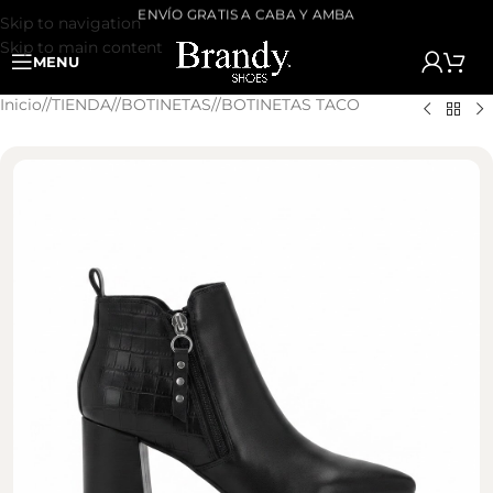
ENVÍO GRATIS A CABA Y AMBA
Skip to navigation
Skip to main content
MENU
Inicio
/
TIENDA
/
BOTINETAS
/
BOTINETAS TACO