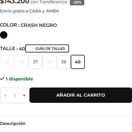
$143.200
con Transferencia
-20%
Envío gratis a CABA y AMBA
COLOR
: CRASH NEGRO
TALLE
: 40
GUÍA DE TALLES
35
36
37
38
39
40
35
36
37
38
39
40
1 disponible
-
+
AÑADIR AL CARRITO
Descripción