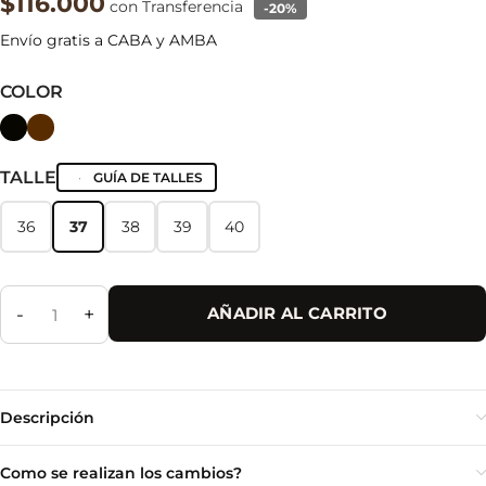
$116.000
con Transferencia
-20%
Envío gratis a CABA y AMBA
COLOR
TALLE
GUÍA DE TALLES
36
37
38
39
40
36
37
38
39
40
-
+
AÑADIR AL CARRITO
Descripción
Como se realizan los cambios?