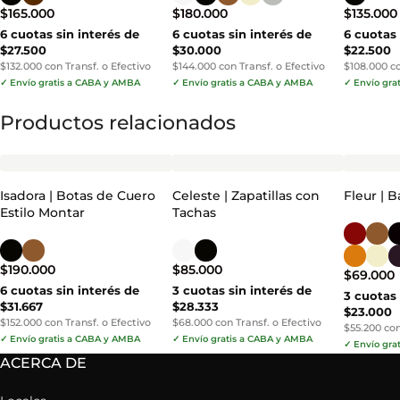
$
165.000
$
180.000
$
135.000
6 cuotas sin interés de
6 cuotas sin interés de
6 cuotas 
$27.500
$30.000
$22.500
$132.000 con Transf. o Efectivo
$144.000 con Transf. o Efectivo
$108.000 co
✓ Envío gratis a CABA y AMBA
✓ Envío gratis a CABA y AMBA
✓ Envío gra
Productos relacionados
Isadora | Botas de Cuero
Celeste | Zapatillas con
Fleur | 
Estilo Montar
Tachas
$
190.000
$
85.000
$
69.000
6 cuotas sin interés de
3 cuotas sin interés de
3 cuotas 
$31.667
$28.333
$23.000
$152.000 con Transf. o Efectivo
$68.000 con Transf. o Efectivo
$55.200 con
✓ Envío gratis a CABA y AMBA
✓ Envío gratis a CABA y AMBA
✓ Envío gra
ACERCA DE