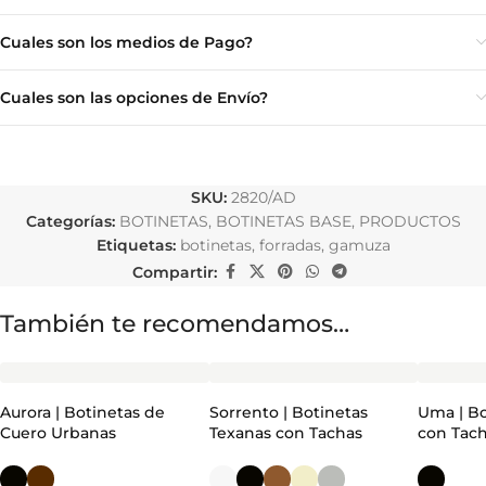
Cuales son los medios de Pago?
Cuales son las opciones de Envío?
SKU:
2820/AD
Categorías:
BOTINETAS
,
BOTINETAS BASE
,
PRODUCTOS
Etiquetas:
botinetas
,
forradas
,
gamuza
Compartir:
También te recomendamos…
Aurora | Botinetas de
Sorrento | Botinetas
Uma | Bo
Cuero Urbanas
Texanas con Tachas
con Tac