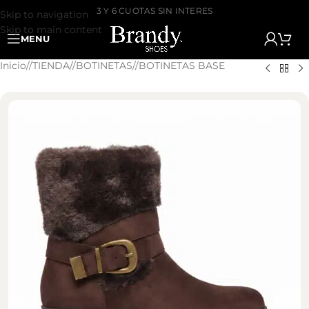
3 Y 6 CUOTAS SIN INTERES
Skip to navigation
Skip to main content
MENU
Inicio
/
TIENDA
/
BOTINETAS
/
BOTINETAS BASE