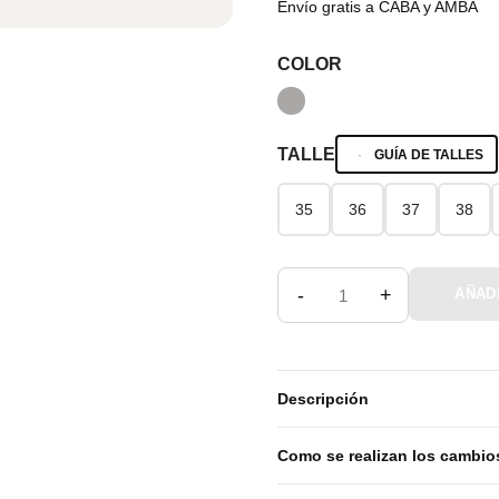
Envío gratis a CABA y AMBA
COLOR
TALLE
GUÍA DE TALLES
35
36
37
38
35
36
37
38
-
+
AÑAD
Descripción
Como se realizan los cambio