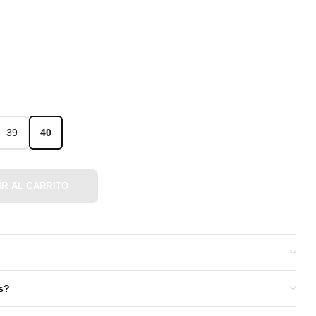
39
40
39
40
IR AL CARRITO
s?