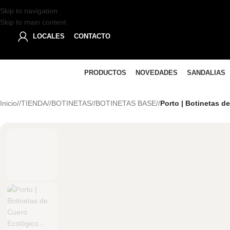
Skip to navigation
Skip to main content
LOCALES
CONTACTO
PRODUCTOS
NOVEDADES
SANDALIAS
Inicio
/
TIENDA
/
BOTINETAS
/
BOTINETAS BASE
/
Porto | Botinetas d