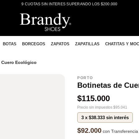
9 CUOTAS SIN INTERES SUPERANDO LOS $200.000
BOTAS
BORCEGOS
ZAPATOS
ZAPATILLAS
CHATITAS Y MO
e Cuero Ecológico
PORTO
Botinetas de Cue
$
115.000
Precio sin impuestos $95.041
3 x $38.333 sin interés
$92.000
con Transferenci