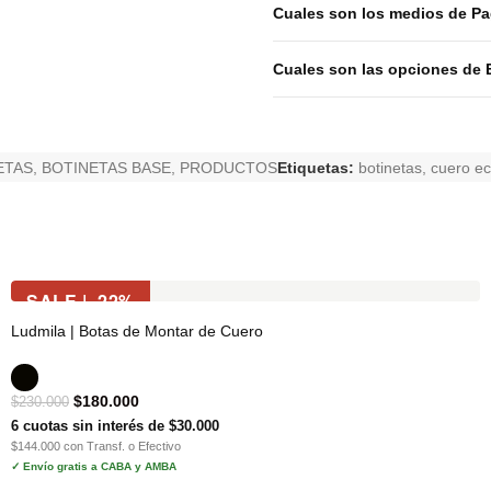
Cuales son los medios de P
Cuales son las opciones de 
ETAS
,
BOTINETAS BASE
,
PRODUCTOS
Etiquetas:
botinetas
,
cuero ec
SALE | -22%
Ludmila | Botas de Montar de Cuero
$
180.000
$
230.000
6 cuotas sin interés de $30.000
$144.000 con Transf. o Efectivo
✓ Envío gratis a CABA y AMBA