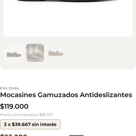
PALOMA
Mocasines Gamuzados Antideslizantes
$
119.000
Precio sin impuestos $98.347
3 x $39.667 sin interés