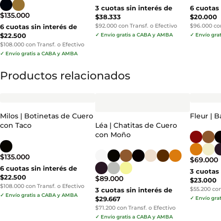
3 cuotas sin interés de
6 cuotas 
$
135.000
$38.333
$20.000
$92.000 con Transf. o Efectivo
$96.000 con
6 cuotas sin interés de
$22.500
✓ Envío gratis a CABA y AMBA
✓ Envío gra
$108.000 con Transf. o Efectivo
✓ Envío gratis a CABA y AMBA
Productos relacionados
Milos | Botinetas de Cuero
Fleur | 
con Taco
Léa | Chatitas de Cuero
con Moño
$
135.000
$
69.000
6 cuotas sin interés de
3 cuotas 
$22.500
$
89.000
$23.000
$108.000 con Transf. o Efectivo
$55.200 con
3 cuotas sin interés de
✓ Envío gratis a CABA y AMBA
$29.667
✓ Envío gra
$71.200 con Transf. o Efectivo
✓ Envío gratis a CABA y AMBA