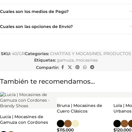
Cuales son los medios de Pago?
Cuales son las opciones de Envío?
SKU:
40/GR
Categorías:
CHATITAS Y MOCASINES
,
PRODUCTOS
Etiquetas:
gamuza
,
mocasines
Compartir:
También te recomendamos…
Bruna | Mocasines de
Lola | M
Cuero Clásicos
Urbanos
Lucía | Mocasines de
Gamuza con Cordones
$
115.000
$
120.000