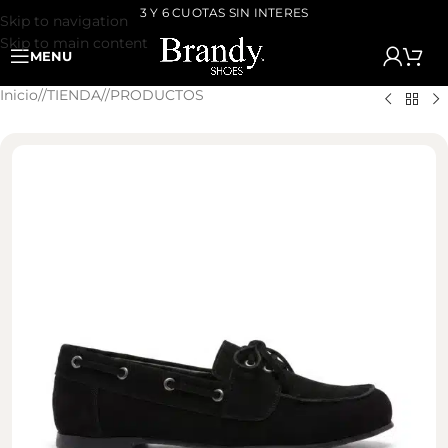
3 Y 6 CUOTAS SIN INTERES
Skip to navigation
Skip to main content
MENU
Inicio
/
TIENDA
/
PRODUCTOS