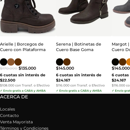
Arielle | Borcegos de
Serena | Botinetas de
Margot |
Cuero con Plataforma
Cuero Base Goma
Cuero Do
$
135.000
$
145.000
$
145.000
$
170.000
6 cuotas sin interés de
6 cuotas sin interés de
6 cuotas 
$22.500
$24.167
$24.167
$108.000 con Transf. o Efectivo
$116.000 con Transf. o Efectivo
$116.000 co
✓ Envío gratis a CABA y AMBA
✓ Envío gratis a CABA y AMBA
✓ Envío gra
ACERCA DE
Locales
Contacto
Venta Mayorista
Términos y Condiciones