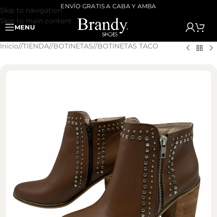
ENVÍO GRATIS A CABA Y AMBA
Skip to navigation
Skip to main content
MENU
Inicio
/
TIENDA
/
BOTINETAS
/
BOTINETAS TACO