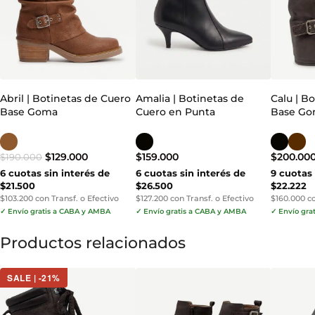
Abril | Botinetas de Cuero
Amalia | Botinetas de
Calu | B
Base Goma
Cuero en Punta
Base G
$
129.000
$
159.000
$
200.00
$
190.000
6 cuotas sin interés de
6 cuotas sin interés de
9 cuotas 
$21.500
$26.500
$22.222
$103.200 con Transf. o Efectivo
$127.200 con Transf. o Efectivo
$160.000 co
✓ Envío gratis a CABA y AMBA
✓ Envío gratis a CABA y AMBA
✓ Envío gra
Productos relacionados
SALE | -21%