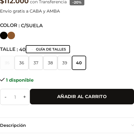
$112.000
con Transferencia
-20%
Envío gratis a CABA y AMBA
COLOR
: C/SUELA
TALLE
: 40
GUÍA DE TALLES
35
36
37
38
39
40
35
36
37
38
39
40
1 disponible
-
+
AÑADIR AL CARRITO
Descripción