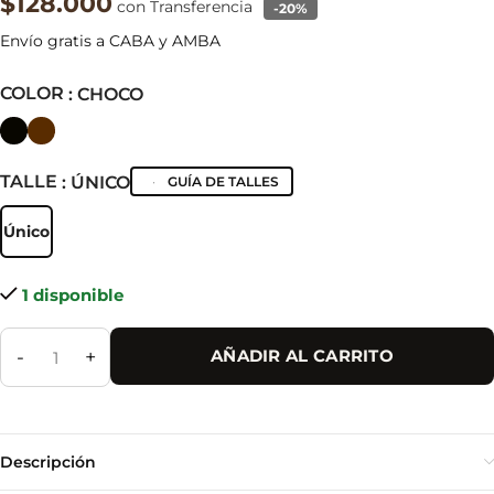
$128.000
con Transferencia
-20%
Envío gratis a CABA y AMBA
COLOR
: CHOCO
TALLE
: ÚNICO
GUÍA DE TALLES
Único
Único
1 disponible
-
+
AÑADIR AL CARRITO
Descripción