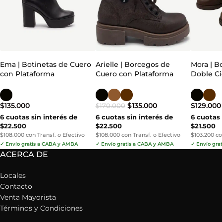
Ema | Botinetas de Cuero
Arielle | Borcegos de
Mora | B
con Plataforma
Cuero con Plataforma
Doble Ci
$
135.000
$
135.000
$
129.000
$
170.000
6 cuotas sin interés de
6 cuotas sin interés de
6 cuotas 
$22.500
$22.500
$21.500
$108.000 con Transf. o Efectivo
$108.000 con Transf. o Efectivo
$103.200 co
✓ Envío gratis a CABA y AMBA
✓ Envío gratis a CABA y AMBA
✓ Envío gra
ACERCA DE
Locales
Contacto
Venta Mayorista
Términos y Condiciones