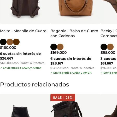
Maite | Mochila de Cuero
Begonia | Bolso de Cuero
Becky | 
con Cadenas
Compac
$
160.000
$
169.000
$
95.000
6 cuotas sin interés de
$26.667
6 cuotas sin interés de
3 cuotas 
$128.000 con Transf. o Efectivo
$28.167
$31.667
✓ Envío gratis a CABA y AMBA
$135.200 con Transf. o Efectivo
$76.000 con
✓ Envío gratis a CABA y AMBA
✓ Envío gra
Productos relacionados
SALE | -21%