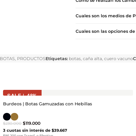
Como se realizan los camb
Cuales son los medios de 
Cuales son las opciones de
BOTAS
,
PRODUCTOS
Etiquetas:
botas
,
caña alta
,
cuero vacuno
C
SALE | -48%
Burdeos | Botas Gamuzadas con Hebillas
$
119.000
$
230.000
3 cuotas sin interés de $39.667
$95.200 con Transf. o Efectivo