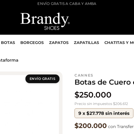
3 Y 6 CUOTAS SIN INTERES
BOTAS
BORCEGOS
ZAPATOS
ZAPATILLAS
CHATITAS Y 
ataforma
CANNES
ENVÍO GRATIS
Botas de Cuero
$
250.000
Precio sin impuestos $206.612
9 x $27.778 sin interés
$200.000
con Transfe