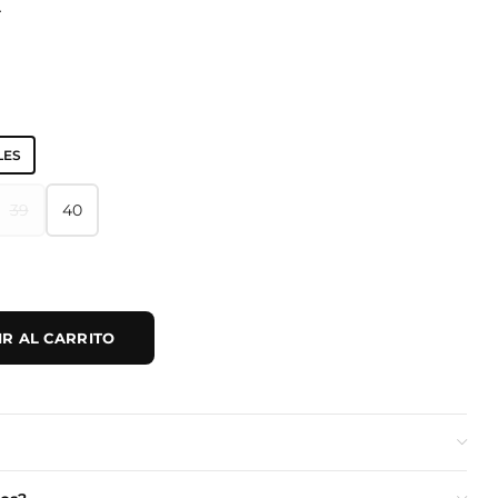
A
LES
39
40
39
40
R AL CARRITO