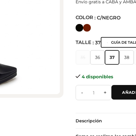
Envío gratis a CABA y AMB
COLOR
: C/NEGRO
TALLE
: 37
GUÍA DE TAL
35
36
37
38
35
36
37
38
4 disponibles
-
+
AÑADI
Descripción