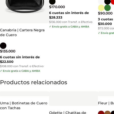
$
170.000
6 cuotas sin interés de
$
90.000
$28.333
3 cuotas 
$136.000 con Transf. o Efectivo
$30.000
✓ Envío gratis a CABA y AMBA
$72.000 con
Canabria | Cartera Negra
✓ Envío gra
de Cuero
$
135.000
6 cuotas sin interés de
$22.500
$108.000 con Transf. o Efectivo
✓ Envío gratis a CABA y AMBA
Productos relacionados
Uma | Botinetas de Cuero
Fleur | 
con Tachas
Odette | Chatitas de