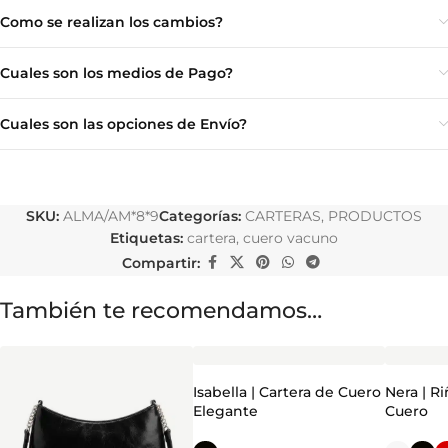
Como se realizan los cambios?
Cuales son los medios de Pago?
Cuales son las opciones de Envío?
SKU:
ALMA/AM*8*9
Categorías:
CARTERAS
,
PRODUCTOS
Etiquetas:
cartera
,
cuero vacuno
Compartir:
También te recomendamos…
Isabella | Cartera de Cuero
Nera | R
Elegante
Cuero