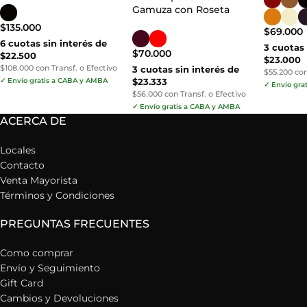
Gamuza con Roseta
$
135.000
$
69.000
6 cuotas sin interés de
3 cuotas 
$
70.000
$22.500
$23.000
$108.000 con Transf. o Efectivo
3 cuotas sin interés de
$55.200 con
✓ Envío gratis a CABA y AMBA
$23.333
✓ Envío gra
$56.000 con Transf. o Efectivo
✓ Envío gratis a CABA y AMBA
ACERCA DE
Locales
Contacto
Venta Mayorista
Términos y Condiciones
PREGUNTAS FRECUENTES
Como comprar
Envío y Seguimiento
Gift Card
Cambios y Devoluciones