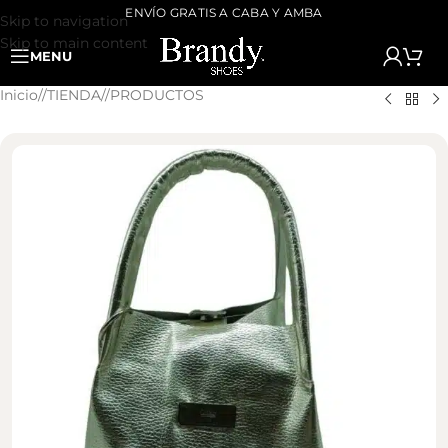
ENVÍO GRATIS A CABA Y AMBA
Skip to navigation
Skip to main content
MENU
Inicio
/
TIENDA
/
PRODUCTOS