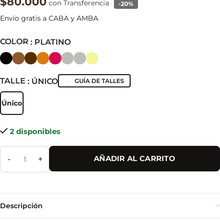
$80.000
con Transferencia
-20%
Envío gratis a CABA y AMBA
COLOR
: PLATINO
TALLE
: ÚNICO
GUÍA DE TALLES
Único
Único
2 disponibles
-
+
AÑADIR AL CARRITO
Descripción