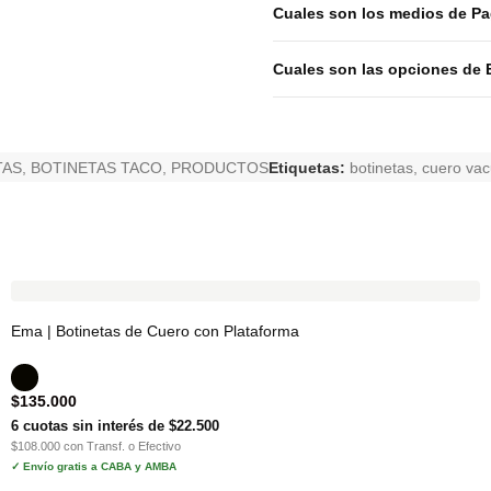
Cuales son los medios de P
Cuales son las opciones de 
TAS
,
BOTINETAS TACO
,
PRODUCTOS
Etiquetas:
botinetas
,
cuero va
Ema | Botinetas de Cuero con Plataforma
$
135.000
6 cuotas sin interés de $22.500
$108.000 con Transf. o Efectivo
✓ Envío gratis a CABA y AMBA