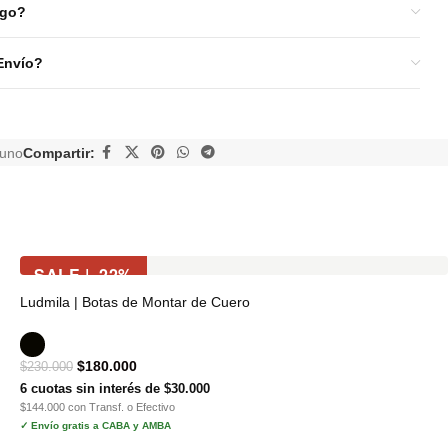
ago?
Envío?
cuno
Compartir:
SALE | -22%
Ludmila | Botas de Montar de Cuero
$
180.000
$
230.000
6 cuotas sin interés de $30.000
$144.000 con Transf. o Efectivo
✓ Envío gratis a CABA y AMBA