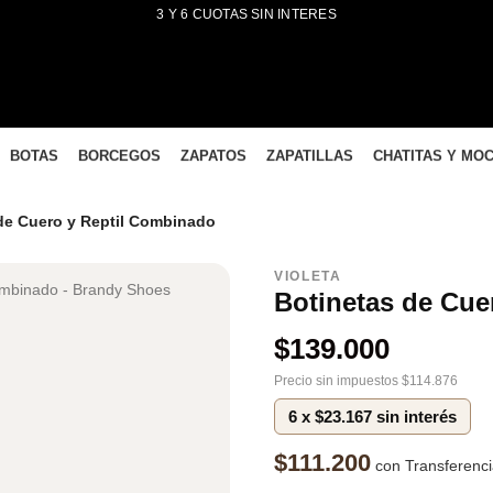
3 Y 6 CUOTAS SIN INTERES
BOTAS
BORCEGOS
ZAPATOS
ZAPATILLAS
CHATITAS Y MO
 de Cuero y Reptil Combinado
VIOLETA
Botinetas de Cue
$
139.000
Precio sin impuestos $114.876
6 x $23.167 sin interés
$111.200
con Transferenc