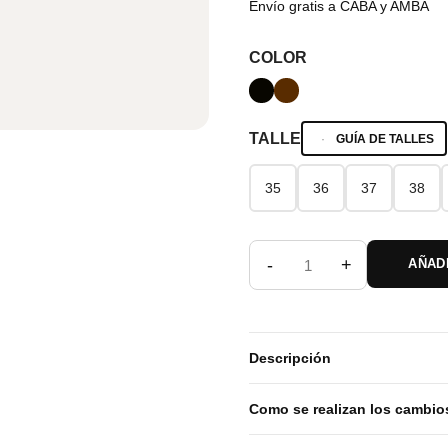
Envío gratis a CABA y AMBA
COLOR
TALLE
GUÍA DE TALLES
35
36
37
38
35
36
37
38
-
+
AÑAD
Descripción
Como se realizan los cambio