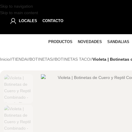
Skip to navigation
Skip to main content
LOCALES
CONTACTO
PRODUCTOS
NOVEDADES
SANDALIAS
Inicio
/
TIENDA
/
BOTINETAS
/
BOTINETAS TACO
/
Violeta | Botinetas