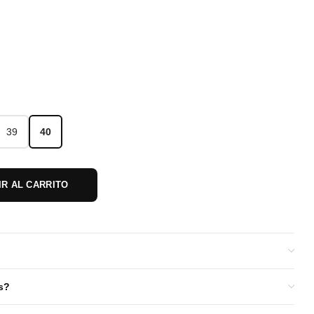
39
40
39
40
IR AL CARRITO
s?