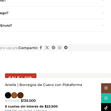
ios?
Pago?
 Envío?
ero vacuno
Compartir:
SALE | -21%
Arielle | Borcegos de Cuero con Plataforma
Inst
What
$
135.000
$
170.000
6 cuotas sin interés de $22.500
TikTo
$108.000 con Transf. o Efectivo