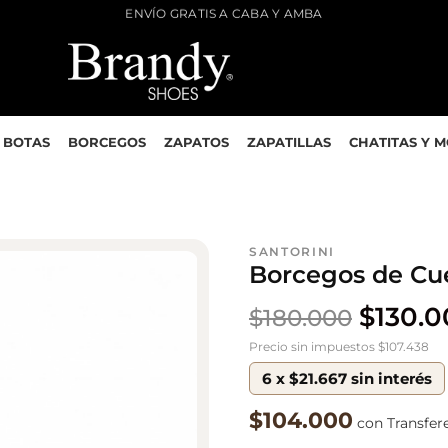
ENVÍO GRATIS A CABA Y AMBA
BOTAS
BORCEGOS
ZAPATOS
ZAPATILLAS
CHATITAS Y 
SANTORINI
Borcegos de Cu
$
130.
$
180.000
Precio sin impuestos $107.438
6 x $21.667 sin interés
$104.000
con Transfer