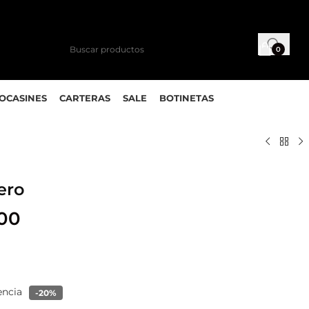
0
MOCASINES
CARTERAS
SALE
BOTINETAS
ero
000
encia
-20%