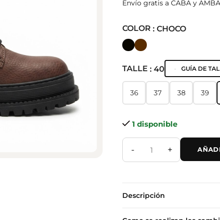
Envío gratis a CABA y AMB
COLOR
: CHOCO
TALLE
: 40
GUÍA DE TAL
36
37
38
39
36
37
38
39
1 disponible
-
+
AÑADI
Descripción