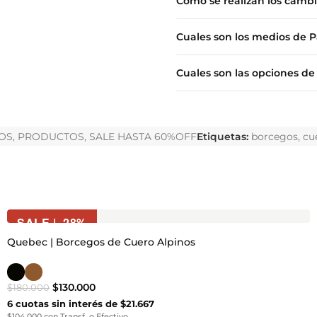
Como se realizan los camb
Cuales son los medios de 
Cuales son las opciones de
OS
,
PRODUCTOS
,
SALE HASTA 60%OFF
Etiquetas:
borcegos
,
cu
SALE | -28%
Quebec | Borcegos de Cuero Alpinos
$
130.000
$
180.000
6 cuotas sin interés de $21.667
$104.000 con Transf. o Efectivo