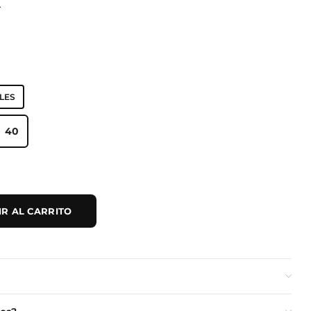
A
LES
40
40
R AL CARRITO