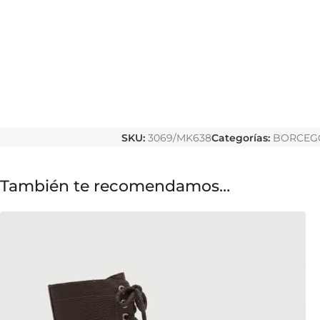
SKU:
3069/MK638
Categorías:
BORCEG
También te recomendamos…