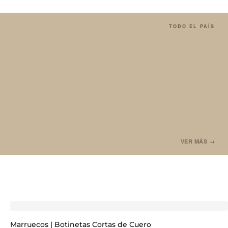
TODO EL PAÍS
VER MÁS →
Marruecos | Botinetas Cortas de Cuero