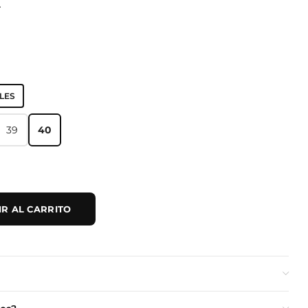
A
LES
39
40
39
40
R AL CARRITO