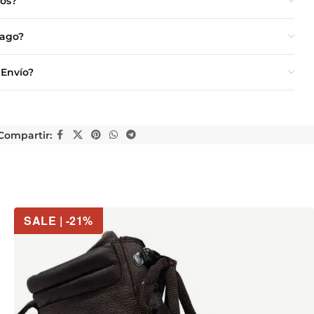
ios?
Pago?
 Envío?
Compartir:
SALE | -21%