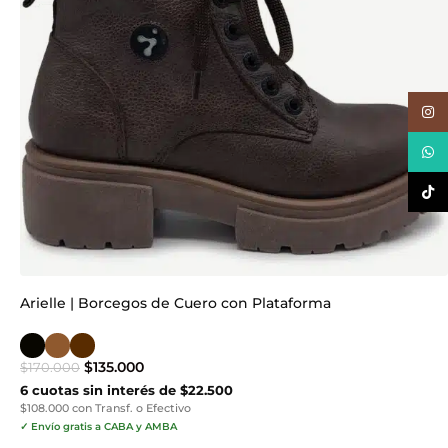
Inst
What
TikTo
Arielle | Borcegos de Cuero con Plataforma
$
135.000
$
170.000
6 cuotas sin interés de $22.500
$108.000 con Transf. o Efectivo
✓ Envío gratis a CABA y AMBA