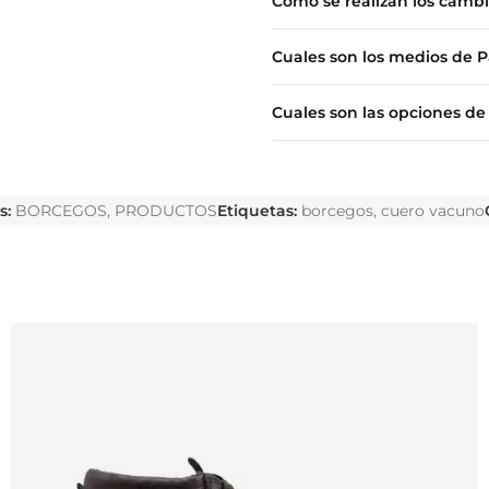
Como se realizan los camb
Cuales son los medios de 
Cuales son las opciones de
s:
BORCEGOS
,
PRODUCTOS
Etiquetas:
borcegos
,
cuero vacuno