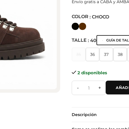
Envío gratis a CABA y AMB
COLOR
: CHOCO
TALLE
: 40
GUÍA DE TAL
35
36
37
38
35
36
37
38
2 disponibles
-
+
AÑADI
Descripción