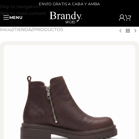
ENVÍO GRATIS A CABA Y AMBA
Skip to navigation
Skip to main content
MENU
Inicio
/
TIENDA
/
PRODUCTOS