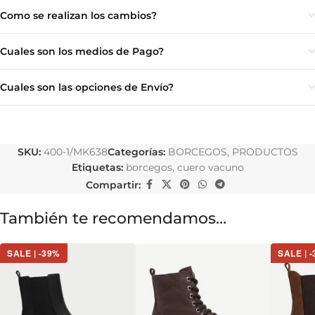
Como se realizan los cambios?
Cuales son los medios de Pago?
Cuales son las opciones de Envío?
SKU:
400-1/MK638
Categorías:
BORCEGOS
,
PRODUCTOS
Etiquetas:
borcegos
,
cuero vacuno
Compartir:
También te recomendamos…
SALE | -39%
SALE | 