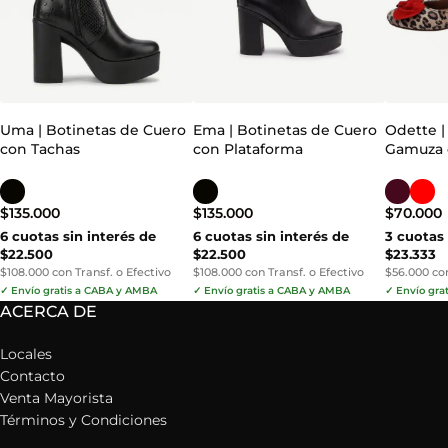
Uma | Botinetas de Cuero
Ema | Botinetas de Cuero
Odette |
con Tachas
con Plataforma
Gamuza 
$
135.000
$
135.000
$
70.000
6 cuotas sin interés de
6 cuotas sin interés de
3 cuotas 
$22.500
$22.500
$23.333
$108.000 con Transf. o Efectivo
$108.000 con Transf. o Efectivo
$56.000 con
✓ Envío gratis a CABA y AMBA
✓ Envío gratis a CABA y AMBA
✓ Envío gra
ACERCA DE
Locales
Contacto
Venta Mayorista
Términos y Condiciones