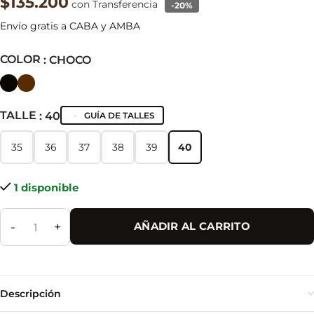
$135.200
con Transferencia
-20%
Envío gratis a CABA y AMBA
COLOR
: CHOCO
TALLE
: 40
GUÍA DE TALLES
35
36
37
38
39
40
35
36
37
38
39
40
1 disponible
-
+
AÑADIR AL CARRITO
Descripción