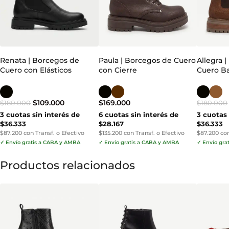
Renata | Borcegos de
Paula | Borcegos de Cuero
Allegra 
Cuero con Elásticos
con Cierre
Cuero B
$
109.000
$
169.000
$
180.000
$
180.000
3 cuotas sin interés de
6 cuotas sin interés de
3 cuotas 
$36.333
$28.167
$36.333
$87.200 con Transf. o Efectivo
$135.200 con Transf. o Efectivo
$87.200 con
✓ Envío gratis a CABA y AMBA
✓ Envío gratis a CABA y AMBA
✓ Envío gra
Productos relacionados