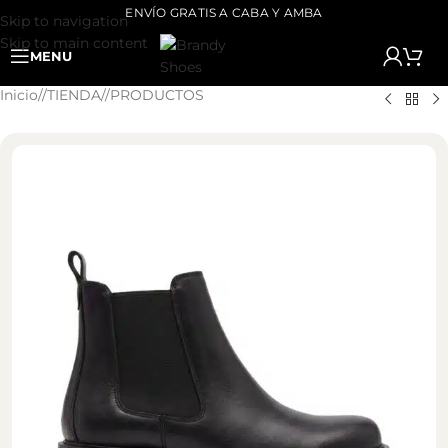
ENVÍO GRATIS A CABA Y AMBA
Skip to navigation
Skip to main content
MENU
Inicio
/
TIENDA
/
PRODUCTOS