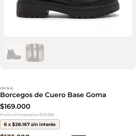
IRINA
Borcegos de Cuero Base Goma
$
169.000
Precio sin impuestos $139.669
6 x $28.167 sin interés