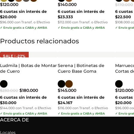
$
120.000
$
140.000
$
170.000
6 cuotas sin interés de
6 cuotas sin interés de
6 cuotas 
$20.000
$23.333
$22.500
$96.000 con Transf. o Efectivo
$112.000 con Transf. o Efectivo
$108.000 co
✓ Envío gratis a CABA y AMBA
✓ Envío gratis a CABA y AMBA
✓ Envío gra
Productos relacionados
SALE | -22%
Ludmila | Botas de Montar
Serena | Botinetas de
Marrueco
de Cuero
Cuero Base Goma
Cortas d
$
180.000
$
145.000
$
120.000
$
230.000
6 cuotas sin interés de
6 cuotas sin interés de
6 cuotas 
$30.000
$24.167
$20.000
$144.000 con Transf. o Efectivo
$116.000 con Transf. o Efectivo
$96.000 con
✓ Envío gratis a CABA y AMBA
✓ Envío gratis a CABA y AMBA
✓ Envío gra
ACERCA DE
Locales