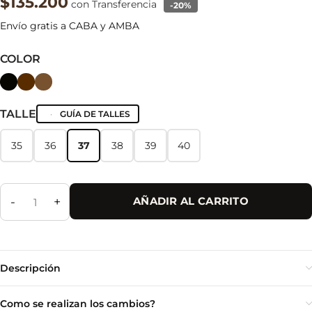
$135.200
con Transferencia
-20%
Envío gratis a CABA y AMBA
COLOR
TALLE
GUÍA DE TALLES
35
36
37
38
39
40
35
36
37
38
39
40
-
+
AÑADIR AL CARRITO
Descripción
Como se realizan los cambios?