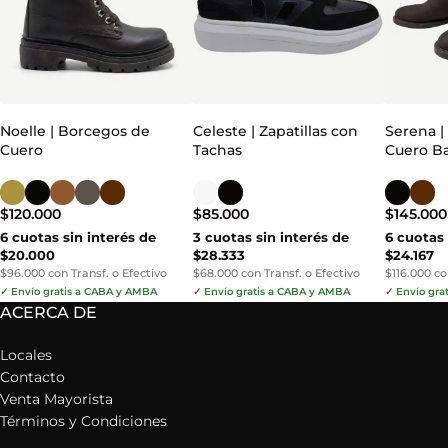
Noelle | Borcegos de
Celeste | Zapatillas con
Serena |
Cuero
Tachas
Cuero B
$
120.000
$
85.000
$
145.000
6 cuotas sin interés de
3 cuotas sin interés de
6 cuotas 
$20.000
$28.333
$24.167
$96.000 con Transf. o Efectivo
$68.000 con Transf. o Efectivo
$116.000 co
✓ Envío gratis a CABA y AMBA
✓ Envío gratis a CABA y AMBA
✓ Envío gra
ACERCA DE
Locales
Contacto
Venta Mayorista
Términos y Condiciones