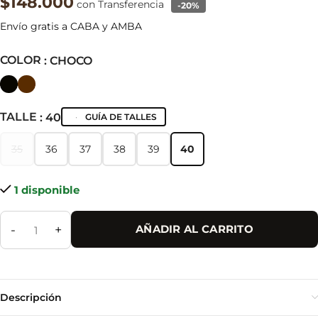
$148.000
con Transferencia
-20%
Envío gratis a CABA y AMBA
COLOR
: CHOCO
TALLE
: 40
GUÍA DE TALLES
35
36
37
38
39
40
35
36
37
38
39
40
1 disponible
-
+
AÑADIR AL CARRITO
Descripción