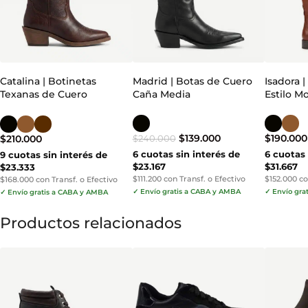
Catalina | Botinetas
Madrid | Botas de Cuero
Isadora 
Texanas de Cuero
Caña Media
Estilo M
Bordadas
$
139.000
$
190.000
$
210.000
$
240.000
6 cuotas sin interés de
6 cuotas 
9 cuotas sin interés de
$23.167
$31.667
$23.333
$111.200 con Transf. o Efectivo
$152.000 co
$168.000 con Transf. o Efectivo
✓ Envío gratis a CABA y AMBA
✓ Envío gra
✓ Envío gratis a CABA y AMBA
Productos relacionados