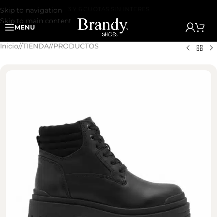
3 Y 6 CUOTAS SIN INTERES
Skip to navigation
Skip to main content
MENU
Inicio
/
TIENDA
/
PRODUCTOS