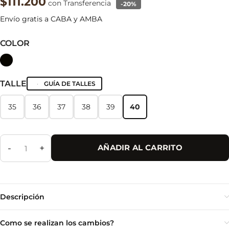
$111.200
con Transferencia
-20%
Envío gratis a CABA y AMBA
COLOR
TALLE
GUÍA DE TALLES
35
36
37
38
39
40
35
36
37
38
39
40
-
+
AÑADIR AL CARRITO
Descripción
Como se realizan los cambios?