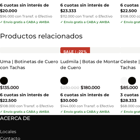
6 cuotas sin interés de
6 cuotas sin interés de
6 cuotas 
$20.000
$23.333
$22.500
$96.000 con Transf. o Efectivo
$112.000 con Transf. o Efectivo
$108.000 co
✓ Envío gratis a CABA y AMBA
✓ Envío gratis a CABA y AMBA
✓ Envío gra
Productos relacionados
SALE | -22%
Uma | Botinetas de Cuero
Ludmila | Botas de Montar
Celeste |
con Tachas
de Cuero
Tachas
$
135.000
$
180.000
$
85.000
$
230.000
6 cuotas sin interés de
6 cuotas sin interés de
3 cuotas 
$22.500
$30.000
$28.333
$108.000 con Transf. o Efectivo
$144.000 con Transf. o Efectivo
$68.000 con
✓ Envío gratis a CABA y AMBA
✓ Envío gratis a CABA y AMBA
✓ Envío gra
ACERCA DE
Locales
Contacto