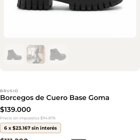
BRUSIO
Borcegos de Cuero Base Goma
$
139.000
Precio sin impuestos $114.876
6 x $23.167 sin interés