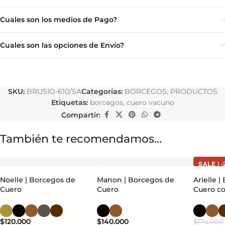
Cuales son los medios de Pago?
Cuales son las opciones de Envío?
SKU:
BRUSIO-610/SA
Categorías:
BORCEGOS
,
PRODUCTOS
Etiquetas:
borcegos
,
cuero vacuno
Compartir:
También te recomendamos…
SALE | 
Noelle | Borcegos de
Manon | Borcegos de
Arielle 
Cuero
Cuero
Cuero c
$
120.000
$
140.000
$
170.000