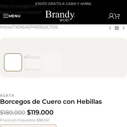
ENVÍO GRATIS A CABA Y AMBA
Skip to navigation
Skip to main content
MENU
Inicio
/
TIENDA
/
PRODUCTOS
ÁGATA
Borcegos de Cuero con Hebillas
$
119.000
$
180.000
Precio sin impuestos $98.347