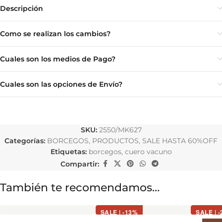
Descripción
Como se realizan los cambios?
Cuales son los medios de Pago?
Cuales son las opciones de Envío?
SKU:
2550/MK627
Categorías:
BORCEGOS
,
PRODUCTOS
,
SALE HASTA 60%OFF
Etiquetas:
borcegos
,
cuero vacuno
Compartir:
También te recomendamos…
SALE | -13%
SALE | 