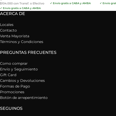
$104.000 con Transf. o Efectivo
✓ Envío gratis a CABA y AMBA
✓ Envío gra
✓ Envío gratis a CABA y AMBA
ACERCA DE
Locales
Contacto
Venta Mayorista
Términos y Condiciones
PREGUNTAS FRECUENTES
Como comprar
Envío y Seguimiento
Gift Card
Cambios y Devoluciones
Formas de Pago
Promociones
Botón de arrepentimiento
SEGUINOS