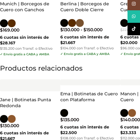
Munich | Borcegos de
Berlina | Borcegos de
Grecia |
Inst
Cuero con Ganchos
Cuero Doble Cierre
Cuero B
Alpinos
What
TikTo
$
130.000
-
$
150.000
$
169.000
$
170.000
6 cuotas sin interés de
6 cuotas 
6 cuotas sin interés de
$21.667
$20.000
$28.167
$104.000 con Transf. o Efectivo
$96.000 con
$135.200 con Transf. o Efectivo
✓ Envío gratis a CABA y AMBA
✓ Envío gra
✓ Envío gratis a CABA y AMBA
Productos relacionados
Ema | Botinetas de Cuero
Manon |
Jane | Botinetas Punta
con Plataforma
Cuero
Redonda
$
135.000
$
140.00
$
130.000
6 cuotas sin interés de
6 cuotas 
$22.500
$23.333
6 cuotas sin interés de
$21.667
$108.000 con Transf. o Efectivo
$112.000 co