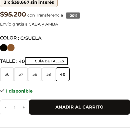
3 x $39.667 sin interés
$95.200
con Transferencia
-20%
Envío gratis a CABA y AMBA
COLOR
: C/SUELA
TALLE
: 40
GUÍA DE TALLES
36
37
38
39
40
36
37
38
39
40
1 disponible
-
+
AÑADIR AL CARRITO