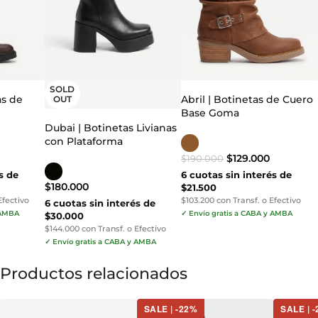
SOLD
s de
Abril | Botinetas de Cuero
OUT
Base Goma
Dubai | Botinetas Livianas
con Plataforma
$
129.000
$
190.000
s de
6 cuotas sin interés de
$
180.000
$21.500
Efectivo
$103.200 con Transf. o Efectivo
6 cuotas sin interés de
 AMBA
✓ Envío gratis a CABA y AMBA
$30.000
$144.000 con Transf. o Efectivo
✓ Envío gratis a CABA y AMBA
Productos relacionados
SALE | -22%
SALE | 