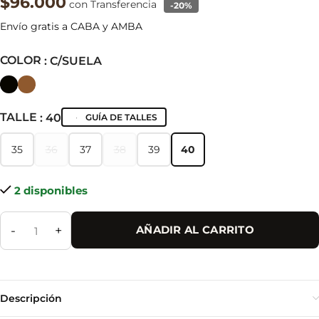
$96.000
con Transferencia
-20%
Envío gratis a CABA y AMBA
COLOR
: C/SUELA
TALLE
: 40
GUÍA DE TALLES
35
36
37
38
39
40
35
36
37
38
39
40
2 disponibles
-
+
AÑADIR AL CARRITO
Descripción