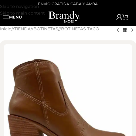
ENVÍO GRATIS A CABA Y AMBA
Skip to navigation
Skip to main content
MENU
Inicio
/
TIENDA
/
BOTINETAS
/
BOTINETAS TACO