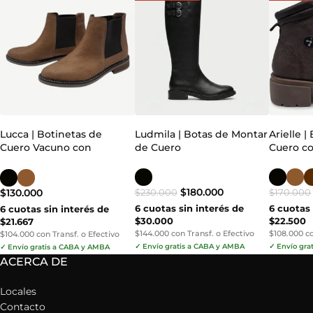
Lucca | Botinetas de
Ludmila | Botas de Montar
Arielle 
Cuero Vacuno con
de Cuero
Cuero c
Elásticos
$
180.000
$
130.000
$
230.000
$
170.000
6 cuotas sin interés de
6 cuotas 
6 cuotas sin interés de
$30.000
$22.500
$21.667
$144.000 con Transf. o Efectivo
$108.000 co
$104.000 con Transf. o Efectivo
✓ Envío gratis a CABA y AMBA
✓ Envío gra
✓ Envío gratis a CABA y AMBA
ACERCA DE
Locales
Contacto