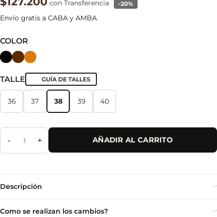
$127.200
con Transferencia
-20%
Envío gratis a CABA y AMBA
COLOR
TALLE
GUÍA DE TALLES
36
37
38
39
40
36
37
38
39
40
-
+
AÑADIR AL CARRITO
Descripción
Como se realizan los cambios?