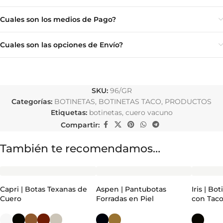
Cuales son los medios de Pago?
Cuales son las opciones de Envío?
SKU:
96/GR
Categorías:
BOTINETAS
,
BOTINETAS TACO
,
PRODUCTOS
Etiquetas:
botinetas
,
cuero vacuno
Compartir:
También te recomendamos…
Capri | Botas Texanas de
Aspen | Pantubotas
Iris | Bo
Cuero
Forradas en Piel
con Tac