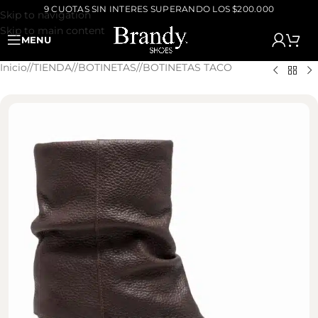
9 CUOTAS SIN INTERES SUPERANDO LOS $200.000
Skip to navigation
Skip to main content
MENU
Inicio
/
TIENDA
/
BOTINETAS
/
BOTINETAS TACO