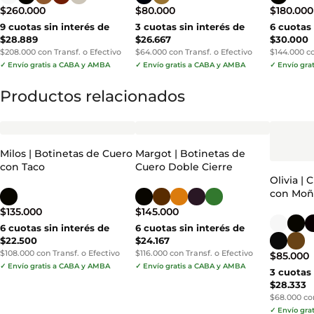
$
260.000
$
80.000
$
180.000
9 cuotas sin interés de
3 cuotas sin interés de
6 cuotas 
$28.889
$26.667
$30.000
$208.000 con Transf. o Efectivo
$64.000 con Transf. o Efectivo
$144.000 co
✓ Envío gratis a CABA y AMBA
✓ Envío gratis a CABA y AMBA
✓ Envío gra
Productos relacionados
Milos | Botinetas de Cuero
Margot | Botinetas de
con Taco
Cuero Doble Cierre
Olivia | 
con Mo
$
135.000
$
145.000
6 cuotas sin interés de
6 cuotas sin interés de
$22.500
$24.167
$108.000 con Transf. o Efectivo
$116.000 con Transf. o Efectivo
$
85.000
✓ Envío gratis a CABA y AMBA
✓ Envío gratis a CABA y AMBA
3 cuotas 
$28.333
$68.000 con
✓ Envío gra