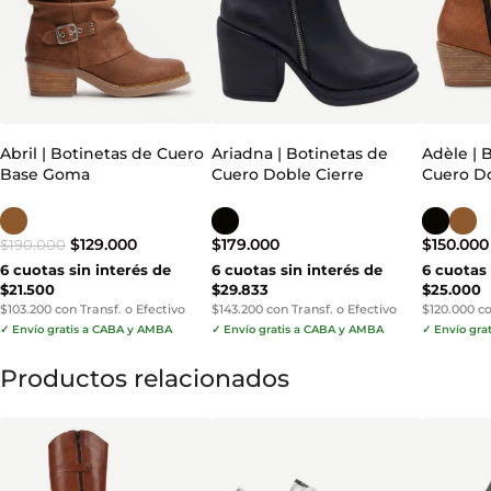
Abril | Botinetas de Cuero
Ariadna | Botinetas de
Adèle | 
Base Goma
Cuero Doble Cierre
Cuero Do
$
129.000
$
179.000
$
150.000
$
190.000
6 cuotas sin interés de
6 cuotas sin interés de
6 cuotas 
$21.500
$29.833
$25.000
$103.200 con Transf. o Efectivo
$143.200 con Transf. o Efectivo
$120.000 co
✓ Envío gratis a CABA y AMBA
✓ Envío gratis a CABA y AMBA
✓ Envío gra
Productos relacionados