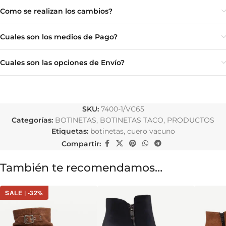
Como se realizan los cambios?
Cuales son los medios de Pago?
Cuales son las opciones de Envío?
SKU:
7400-1/VC65
Categorías:
BOTINETAS
,
BOTINETAS TACO
,
PRODUCTOS
Etiquetas:
botinetas
,
cuero vacuno
Compartir:
También te recomendamos…
SALE | -32%