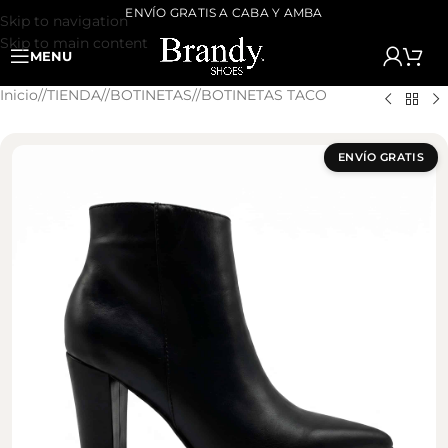
ENVÍO GRATIS A CABA Y AMBA
Skip to navigation
Skip to main content
MENU
Inicio
/
TIENDA
/
BOTINETAS
/
BOTINETAS TACO
ENVÍO GRATIS