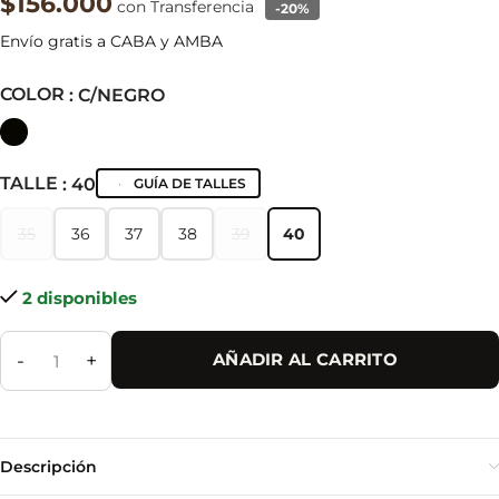
$156.000
con Transferencia
-20%
Envío gratis a CABA y AMBA
COLOR
: C/NEGRO
TALLE
: 40
GUÍA DE TALLES
35
36
37
38
39
40
35
36
37
38
39
40
2 disponibles
-
+
AÑADIR AL CARRITO
Descripción