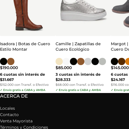
Isadora | Botas de Cuero
Camille | Zapatillas de
Margot |
Estilo Montar
Cuero Ecológico
Cuero Do
$
190.000
$
85.000
$
145.000
6 cuotas sin interés de
3 cuotas sin interés de
6 cuotas 
$31.667
$28.333
$24.167
$152.000 con Transf. o Efectivo
$68.000 con Transf. o Efectivo
$116.000 co
✓ Envío gratis a CABA y AMBA
✓ Envío gratis a CABA y AMBA
✓ Envío gra
ACERCA DE
Locales
Contacto
Venta Mayorista
Términos y Condiciones