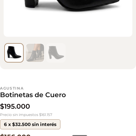
AGUSTINA
Botinetas de Cuero
$
195.000
Precio sin impuestos $161.157
6 x $32.500 sin interés