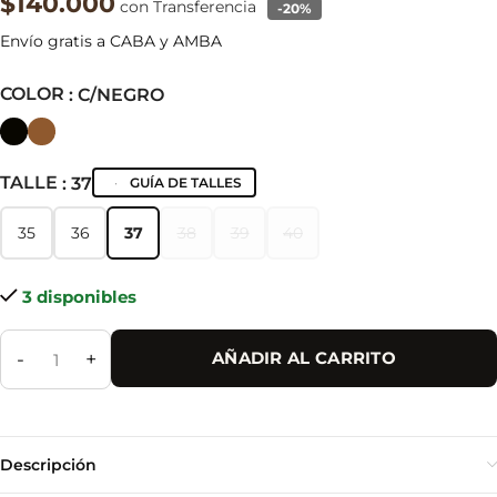
$140.000
con Transferencia
-20%
Envío gratis a CABA y AMBA
COLOR
: C/NEGRO
TALLE
: 37
GUÍA DE TALLES
35
36
37
38
39
40
35
36
37
38
39
40
3 disponibles
-
+
AÑADIR AL CARRITO
Descripción