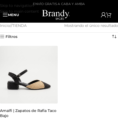
ENVÍO GRATIS A CABA Y AMBA
Skip to navigation
Skip to main content
MENU
Inicio
/
TIENDA
Mostrando el único resultado
Filtros
Amalfi | Zapatos de Rafia Taco
Bajo