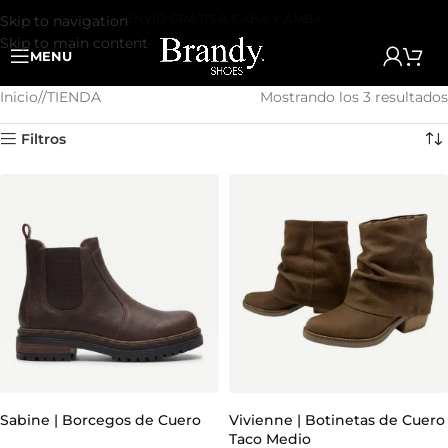
ENVÍO GRATIS A CABA Y AMBA
Skip to navigation
Skip to main content
MENU
Inicio
/
TIENDA
Mostrando los 3 resultados
Filtros
Sabine | Borcegos de Cuero
Vivienne | Botinetas de Cuero
Taco Medio