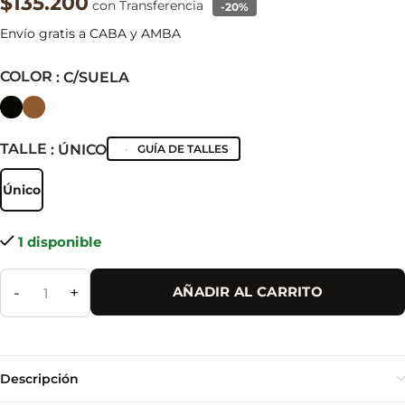
$135.200
con Transferencia
-20%
Envío gratis a CABA y AMBA
COLOR
: C/SUELA
TALLE
: ÚNICO
GUÍA DE TALLES
Único
Único
1 disponible
-
+
AÑADIR AL CARRITO
Descripción