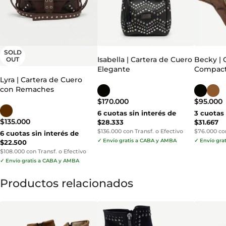
SOLD
Isabella | Cartera de Cuero
Becky | 
OUT
Elegante
Compac
Lyra | Cartera de Cuero
con Remaches
$
170.000
$
95.000
6 cuotas sin interés de
3 cuotas 
$
135.000
$28.333
$31.667
$136.000 con Transf. o Efectivo
$76.000 con
6 cuotas sin interés de
✓ Envío gratis a CABA y AMBA
✓ Envío gra
$22.500
$108.000 con Transf. o Efectivo
✓ Envío gratis a CABA y AMBA
Productos relacionados