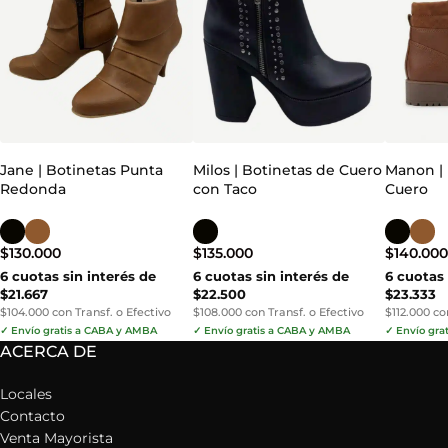
Jane | Botinetas Punta
Milos | Botinetas de Cuero
Manon |
Redonda
con Taco
Cuero
$
130.000
$
135.000
$
140.00
6 cuotas sin interés de
6 cuotas sin interés de
6 cuotas 
$21.667
$22.500
$23.333
$104.000 con Transf. o Efectivo
$108.000 con Transf. o Efectivo
$112.000 co
✓ Envío gratis a CABA y AMBA
✓ Envío gratis a CABA y AMBA
✓ Envío gra
ACERCA DE
Locales
Contacto
Venta Mayorista