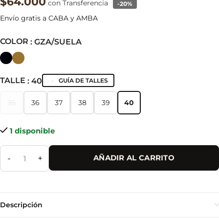
$64.000
con Transferencia
-20%
Envío gratis a CABA y AMBA
COLOR
: GZA/SUELA
TALLE
: 40
GUÍA DE TALLES
35
36
37
38
39
40
35
36
37
38
39
40
1 disponible
-
+
AÑADIR AL CARRITO
Descripción