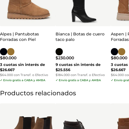
Alpes | Pantubotas
Bianca | Botas de cuero
Aspen | 
Forradas con Piel
taco palo
Forradas
$
80.000
$
230.000
$
80.000
3 cuotas sin interés de
9 cuotas sin interés de
3 cuotas 
$26.667
$25.556
$26.667
$64.000 con Transf. o Efectivo
$184.000 con Transf. o Efectivo
$64.000 con
✓ Envío gratis a CABA y AMBA
✓ Envío gratis a CABA y AMBA
✓ Envío gra
Productos relacionados