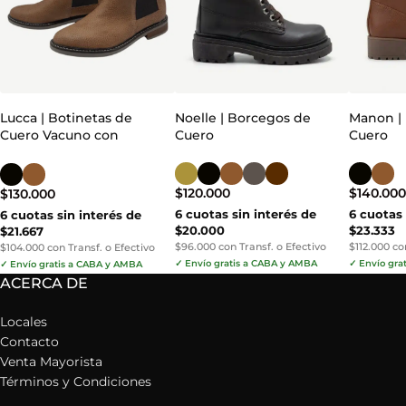
Lucca | Botinetas de
Noelle | Borcegos de
Manon |
Cuero Vacuno con
Cuero
Cuero
Elásticos
$
120.000
$
140.00
$
130.000
6 cuotas sin interés de
6 cuotas 
6 cuotas sin interés de
$20.000
$23.333
$21.667
$96.000 con Transf. o Efectivo
$112.000 co
$104.000 con Transf. o Efectivo
✓ Envío gratis a CABA y AMBA
✓ Envío gra
✓ Envío gratis a CABA y AMBA
ACERCA DE
Locales
Contacto
Venta Mayorista
Términos y Condiciones