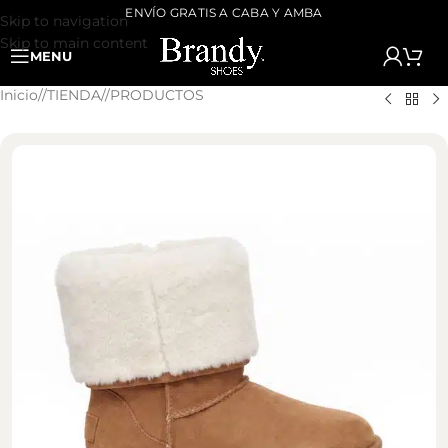
ENVÍO GRATIS A CABA Y AMBA
Skip to navigation
Skip to main content
MENU
Inicio
/
TIENDA
/
PRODUCTOS