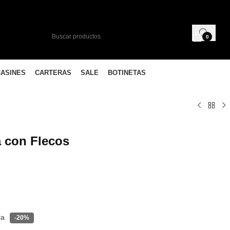
0
CASINES
CARTERAS
SALE
BOTINETAS
 con Flecos
ia
-20%