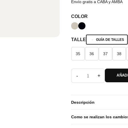
Envío gratis a CABA y AMBA
COLOR
TALLE
GUÍA DE TALLES
35
36
37
38
35
36
37
38
-
+
AÑAD
Descripción
Como se realizan los cambio