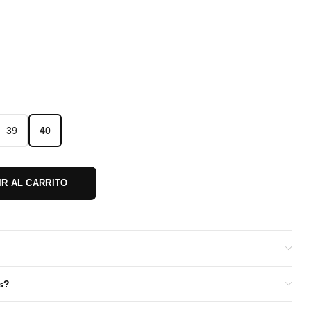
39
40
39
40
IR AL CARRITO
s?