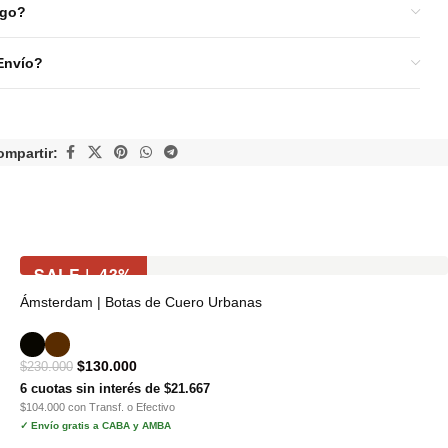
ago?
Envío?
ompartir:
SALE | -43%
Ámsterdam | Botas de Cuero Urbanas
$
130.000
$
230.000
6 cuotas sin interés de $21.667
$104.000 con Transf. o Efectivo
✓ Envío gratis a CABA y AMBA