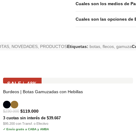
Cuales son los medios de P
Cuales son las opciones de 
OTAS
,
NOVEDADES
,
PRODUCTOS
Etiquetas:
botas
,
flecos
,
gamuza
C
SALE | -48%
Burdeos | Botas Gamuzadas con Hebillas
$
119.000
$
230.000
3 cuotas sin interés de $39.667
$95.200 con Transf. o Efectivo
✓ Envío gratis a CABA y AMBA