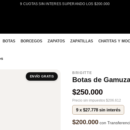
9 CUOTAS SIN INTERES SUPERANDO LOS $200.000
BOTAS
BORCEGOS
ZAPATOS
ZAPATILLAS
CHATITAS Y MO
os
BRIGITTE
ENVÍO GRATIS
Botas de Gamuza
$
250.000
Precio sin impuestos $206.612
9 x $27.778 sin interés
$200.000
con Transferenc