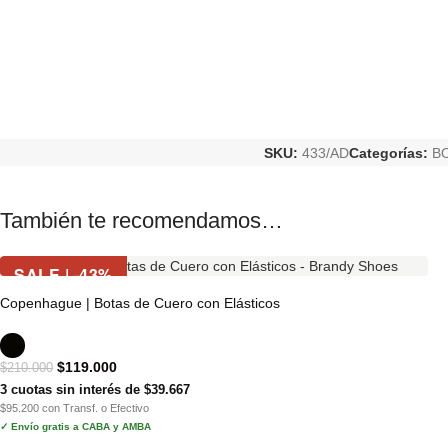
SKU:
433/AD
Categorías:
B
También te recomendamos…
SALE | -43%
Copenhague | Botas de Cuero con Elásticos
$
119.000
$
210.000
3 cuotas sin interés de $39.667
$95.200 con Transf. o Efectivo
✓ Envío gratis a CABA y AMBA