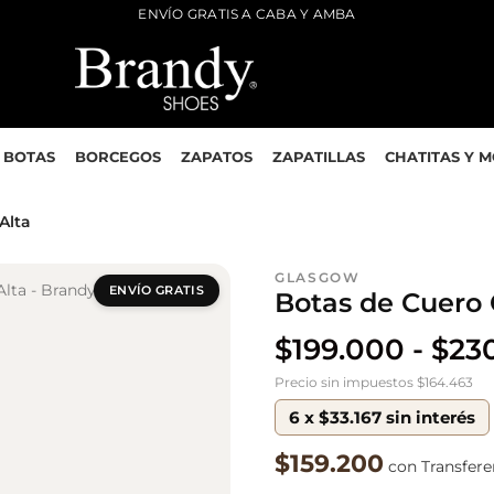
ENVÍO GRATIS A CABA Y AMBA
BOTAS
BORCEGOS
ZAPATOS
ZAPATILLAS
CHATITAS Y 
Alta
GLASGOW
ENVÍO GRATIS
Botas de Cuero 
$
199.000
-
$
23
Precio sin impuestos $164.463
6 x $33.167 sin interés
$159.200
con Transfer