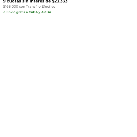
9 cuotas sin interés de $23.333
$168.000 con Transf. o Efectivo
✓ Envío gratis a CABA y AMBA