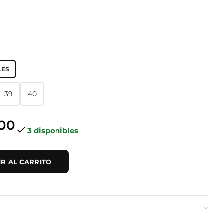
A
LES
39
40
39
40
000
3 disponibles
R AL CARRITO