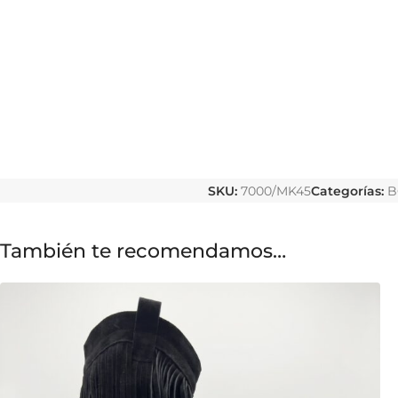
SKU:
7000/MK45
Categorías:
B
También te recomendamos…