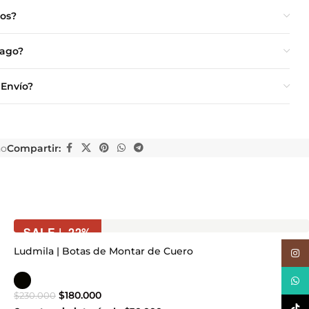
ios?
Pago?
 Envío?
no
Compartir:
SALE | -22%
Ludmila | Botas de Montar de Cuero
Inst
What
$
180.000
$
230.000
TikTo