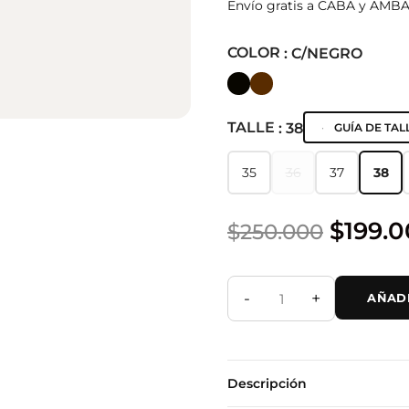
Envío gratis a CABA y AMB
COLOR
: C/NEGRO
TALLE
: 38
GUÍA DE TAL
35
36
37
38
35
36
37
38
$
199.
$
250.000
-
+
AÑADI
Descripción